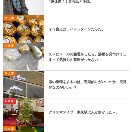
4連休終了！英会話と小説。
考え事
そう言えば、バレンタインだった。
考え事
久々にメールの整理をしたら、訃報を見つけてし
まって気持ちの整理がつかない
考え事
頭の整理をするのは、定期的にがいいのか、突発
的なのがいいか？
TOEIC
クリスマスイブ 東京駅は人が多かった～。
考え事