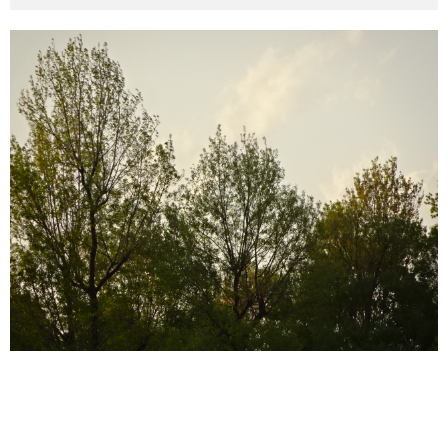
その他英語関連
旅行関連あれこれ