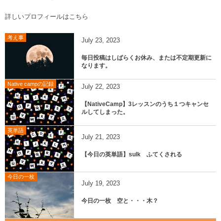
詳しいプロフィールはこちら
考え事
July
23
,
2023
毎日投稿はしばらくお休み、または不定期更新に
なります。
Native campの記録
July
22
,
2023
【NativeCamp】3レッスンのうち１つキャンセ
ルしてしまった。
英単語
July
21
,
2023
【今日の英単語】sulk ふてくされる
今日の一枚
July
19
,
2023
今日の一枚 空と・・・木？