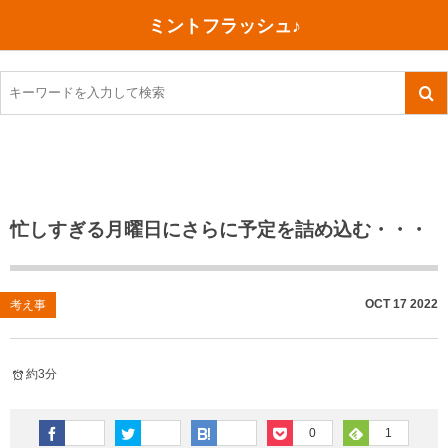
ミントフラッシュ♪
旅行、行ってきた
語学・学習
美容・健康
読書
記録
TOEIC感想・結果
今日買った本
ご朱印帳めぐり
ファスティング
食べ物
英会話！はじめました。
気になる本
イベント
リハビリ(五十肩）
考え事
英検！受験
読書メモ
小山町（静岡県）
カフェイン断ち
捨てログ
忙しすぎる月曜日にさらに予定を詰め込む・・・
TOEIC800点への道
川越（埼玉県）
コスメ
今日の一枚
TOEIC（作戦・ノウハウなど）
沖縄
ダイエット
月、星、宇宙
OCT
17
2022
考え事
TOEIC700点への道
神戸
健康あれこれ
約3分
英単語
行ってきたあれこれ
美容あれこれ
0
1