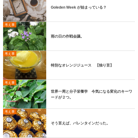
Goleden Week が始まっている？
考え事
雨の日の作戦会議。
考え事
特別なオレンジジュース 【独り言】
考え事
世界一周と分子栄養学 今気になる変化のキーワ
ードが２つ。
考え事
そう言えば、バレンタインだった。