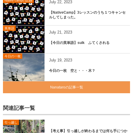
Native campの記録
July
22
,
2023
【NativeCamp】3レッスンのうち１つキャンセ
ルしてしまった。
英単語
July
21
,
2023
【今日の英単語】sulk ふてくされる
今日の一枚
July
19
,
2023
今日の一枚 空と・・・木？
Nanataroの記事一覧
関連記事一覧
引っ越し
【考え事】引っ越しが終わるまでは何も手につか