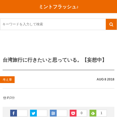
ミントフラッシュ♪
旅行、行ってきた
語学・学習
美容・健康
読書
記録
TOEIC感想・結果
今日買った本
ご朱印帳めぐり
ファスティング
食べ物
英会話！はじめました。
気になる本
イベント
リハビリ(五十肩）
考え事
英検！受験
読書メモ
小山町（静岡県）
カフェイン断ち
捨てログ
台湾旅行に行きたいと思っている。【妄想中】
TOEIC800点への道
川越（埼玉県）
コスメ
今日の一枚
TOEIC（作戦・ノウハウなど）
沖縄
ダイエット
月、星、宇宙
AUG
8
2018
考え事
TOEIC700点への道
神戸
健康あれこれ
約3分
英単語
行ってきたあれこれ
美容あれこれ
0
1