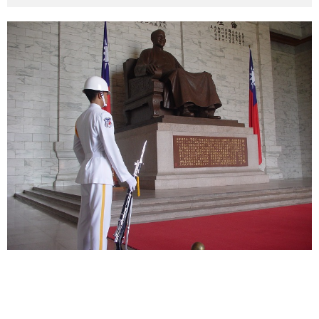
その他英語関連
旅行関連あれこれ