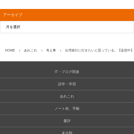
アーカイブ
HOME
あれこれ
考え事
台湾旅行に行きたいと思っている。【妄想中】
IT・ブログ関連
語学・学習
あれこれ
ノート術、手帳
書評
未分類