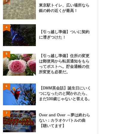
3
東京駅トイレ、広い場所なら
銀の鈴の近くが最高！
4
【引っ越し準備】ついに契約
に漕ぎつけた！
5
【引っ越し準備】住所の変更
は郵便局から転居通知をもら
ってポストへ。貯金通帳の住
所変更も必要だ。
6
【DMM英会話】誕生日にいく
つになったのと聞かれたら、
まだ100歳じゃないと答える。
7
Over and Over ～夢は終わら
ない：カラオケバトルの曲
【聴いてます】