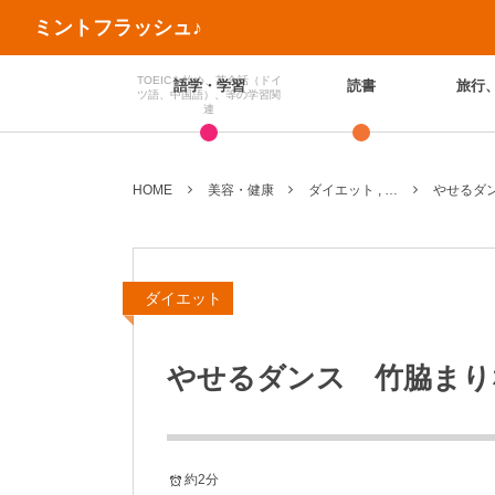
ミントフラッシュ♪
TOEICを始め、英会話（ドイ
語学・学習
読書
旅行
ツ語、中国語）、等の学習関
連
HOME
美容・健康
ダイエット , …
やせるダ
ダイエット
やせるダンス 竹脇まり
約2分