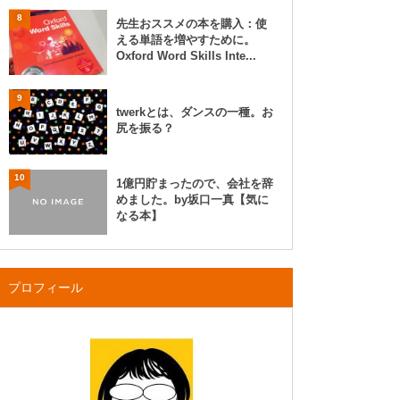
8
先生おススメの本を購入：使
える単語を増やすために。
Oxford Word Skills Inte...
9
twerkとは、ダンスの一種。お
尻を振る？
10
1億円貯まったので、会社を辞
めました。by坂口一真【気に
なる本】
プロフィール