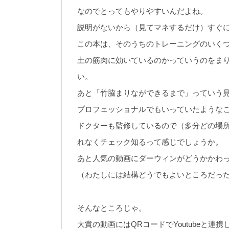
なのでとってもやりやすいんだよね。
説明がないから（見てマネするだけ）すぐ
この本は、そのうちのトレーニングのいく
土の筋肉に効いているのかっていうのをま
い。
あと「竹脇まりなができるまで」っていう
プロフェッショナルでもいっていたような
ドクターも監修しているので（多分どの場
れなくチェック知るって感じでしょうか。
あと人気の動画にダーウィンがどうかかわ
（わたしには結構どうでもよいところだっ
そんなところじゃ。
大賞の動画にはQRコードでYoutubeと