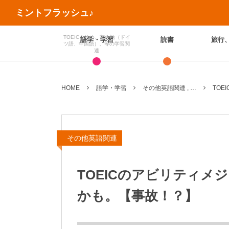
ミントフラッシュ♪
TOEICを始め、英会話（ドイ
語学・学習
読書
旅行
ツ語、中国語）、等の学習関
連
HOME
語学・学習
その他英語関連 , …
TO
その他英語関連
TOEICのアビリティメ
かも。【事故！？】