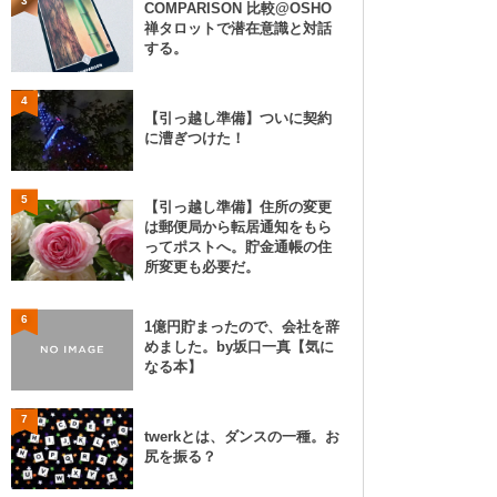
3
COMPARISON 比較@OSHO
禅タロットで潜在意識と対話
する。
4
【引っ越し準備】ついに契約
に漕ぎつけた！
5
【引っ越し準備】住所の変更
は郵便局から転居通知をもら
ってポストへ。貯金通帳の住
所変更も必要だ。
6
1億円貯まったので、会社を辞
めました。by坂口一真【気に
なる本】
7
twerkとは、ダンスの一種。お
尻を振る？