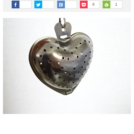
その他英語関連
旅行関連あれこれ
0
1