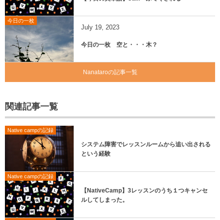
今日の一枚
July
19
,
2023
今日の一枚 空と・・・木？
Nanataroの記事一覧
関連記事一覧
Native campの記録
システム障害でレッスンルームから追い出される
という経験
Native campの記録
【NativeCamp】3レッスンのうち１つキャンセ
ルしてしまった。