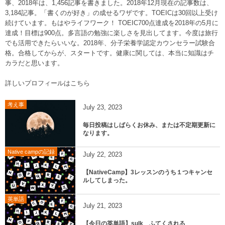
事、2018年は、1,456記事を書きました。2018年12月現在の記事数は、
3,184記事。「書くのが好き」の成せるワザです。TOEICは30回以上受け
続けています。もはやライフワーク！ TOEIC700点達成を2018年の5月に
達成！目標は900点。多言語の勉強に楽しさを見出してます。今度は旅行
でも活用できたらいいな。2018年、分子栄養学認定カウンセラー試験合
格。合格してからが、スタートです。健康に関しては、本当に知識はチ
カラだと思います。
詳しいプロフィールはこちら
考え事
July
23
,
2023
毎日投稿はしばらくお休み、または不定期更新に
なります。
Native campの記録
July
22
,
2023
【NativeCamp】3レッスンのうち１つキャンセ
ルしてしまった。
英単語
July
21
,
2023
【今日の英単語】sulk ふてくされる