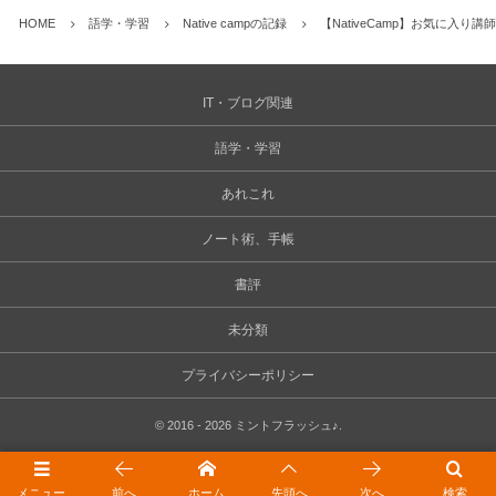
HOME
語学・学習
Native campの記録
【NativeCamp】お気に入
IT・ブログ関連
語学・学習
あれこれ
ノート術、手帳
書評
未分類
プライバシーポリシー
©
2016 - 2026
ミントフラッシュ♪
.
メニュー
前へ
ホーム
先頭へ
次へ
検索