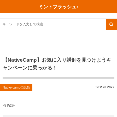
ミントフラッシュ♪
旅行、行ってきた
語学・学習
美容・健康
読書
記録
TOEIC感想・結果
今日買った本
ご朱印帳めぐり
ファスティング
食べ物
英会話！はじめました。
気になる本
イベント
リハビリ(五十肩）
考え事
英検！受験
読書メモ
小山町（静岡県）
カフェイン断ち
捨てログ
【NativeCamp】お気に入り講師を見つけようキ
ャンペーンに乗っかる！
TOEIC800点への道
川越（埼玉県）
コスメ
今日の一枚
TOEIC（作戦・ノウハウなど）
沖縄
ダイエット
月、星、宇宙
SEP
28
2022
Native campの記録
TOEIC700点への道
神戸
健康あれこれ
英単語
行ってきたあれこれ
美容あれこれ
約2分