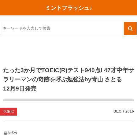
ミントフラッシュ♪
旅行、行ってきた
語学・学習
美容・健康
読書
記録
TOEIC感想・結果
今日買った本
ご朱印帳めぐり
ファスティング
食べ物
英会話！はじめました。
気になる本
イベント
リハビリ(五十肩）
考え事
英検！受験
読書メモ
小山町（静岡県）
カフェイン断ち
捨てログ
たった3か月でTOEIC(R)テスト940点! 47才中年サ
ラリーマンの奇跡を呼ぶ勉強法by青山 さとる
TOEIC800点への道
川越（埼玉県）
コスメ
今日の一枚
12月9日発売
TOEIC（作戦・ノウハウなど）
沖縄
ダイエット
月、星、宇宙
TOEIC700点への道
神戸
健康あれこれ
DEC
7
2016
TOEIC
英単語
行ってきたあれこれ
美容あれこれ
約3分