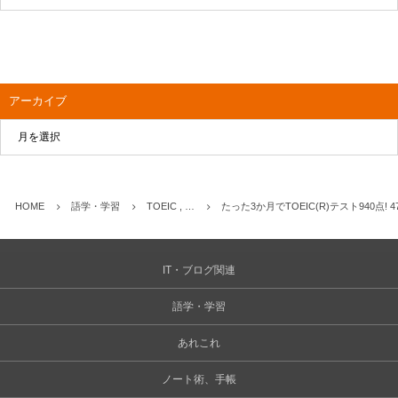
アーカイブ
HOME
語学・学習
TOEIC , …
たった3か月でTOEIC(R)テスト940点
IT・ブログ関連
語学・学習
あれこれ
ノート術、手帳