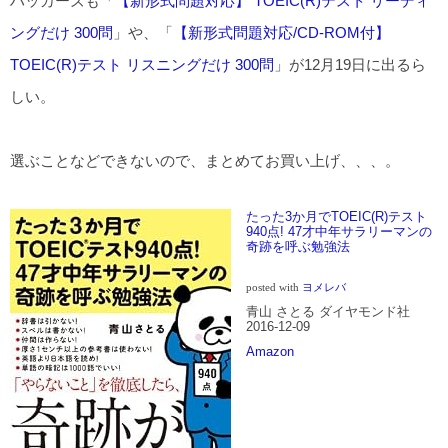
ハッカーズも「
【新形式問題対応】 TOEIC(R)テスト リーディ
ングだけ 300問
」や、「
【新形式問題対応/CD-ROM付】
TOEIC(R)テスト リスニングだけ 300問
」が12月19日に出るら
しい。
選ぶことなどできないので、まとめてお買い上げ、、、。
たった3か月でTOEIC(R)テスト
940点! 47才中年サラリーマンの
奇跡を呼ぶ勉強法
posted with
ヨメレバ
青山 さとる ダイヤモンド社
2016-12-09
Amazon