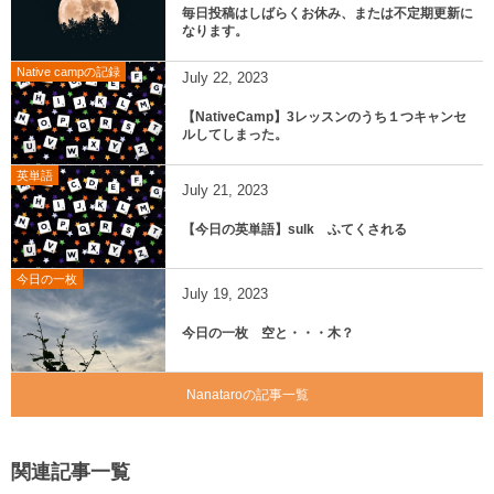
毎日投稿はしばらくお休み、または不定期更新に
なります。
Native campの記録
July
22
,
2023
【NativeCamp】3レッスンのうち１つキャンセ
ルしてしまった。
英単語
July
21
,
2023
【今日の英単語】sulk ふてくされる
今日の一枚
July
19
,
2023
今日の一枚 空と・・・木？
Nanataroの記事一覧
関連記事一覧