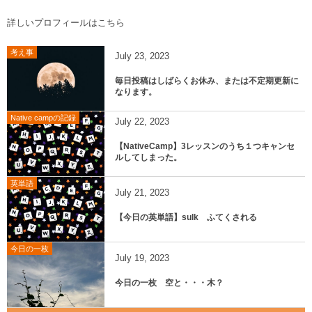
詳しいプロフィールはこちら
考え事
July
23
,
2023
毎日投稿はしばらくお休み、または不定期更新に
なります。
Native campの記録
July
22
,
2023
【NativeCamp】3レッスンのうち１つキャンセ
ルしてしまった。
英単語
July
21
,
2023
【今日の英単語】sulk ふてくされる
今日の一枚
July
19
,
2023
今日の一枚 空と・・・木？