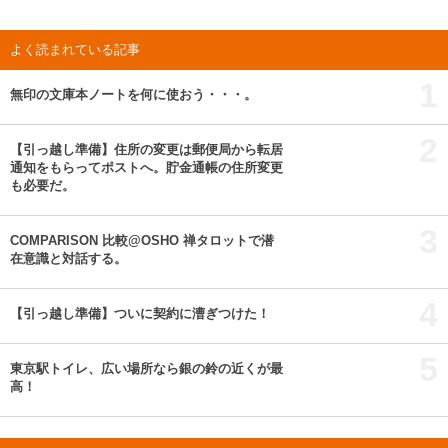
よく読まれている記事
1
無印の文庫本ノートを何に使おう・・・。
2
【引っ越し準備】住所の変更は郵便局から転居
通知をもらってポストへ。貯金通帳の住所変更
も必要だ。
3
COMPARISON 比較@OSHO 禅タロットで潜
在意識と対話する。
4
【引っ越し準備】ついに契約に漕ぎつけた！
5
東京駅トイレ、広い場所なら銀の鈴の近くが最
高！