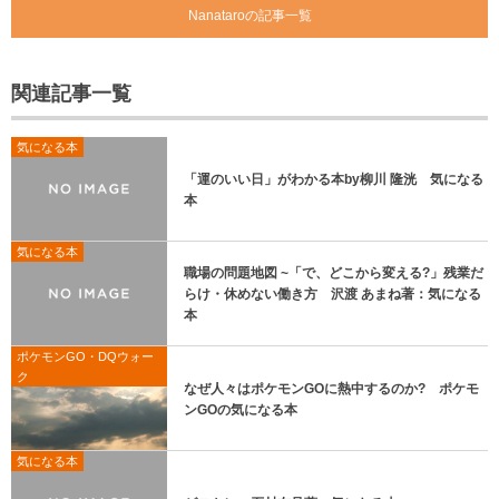
Nanataroの記事一覧
関連記事一覧
気になる本
「運のいい日」がわかる本by柳川 隆洸 気になる
本
気になる本
職場の問題地図 ~「で、どこから変える?」残業だ
らけ・休めない働き方 沢渡 あまね著：気になる
本
ポケモンGO・DQウォー
ク
なぜ人々はポケモンGOに熱中するのか? ポケモ
ンGOの気になる本
気になる本