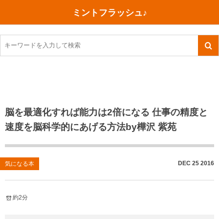
ミントフラッシュ♪
旅行、行ってきた
語学・学習
美容・健康
読書
記録
TOEIC感想・結果
今日買った本
ご朱印帳めぐり
ファスティング
食べ物
英会話！はじめました。
気になる本
イベント
リハビリ(五十肩）
考え事
英検！受験
読書メモ
小山町（静岡県）
カフェイン断ち
捨てログ
脳を最適化すれば能力は2倍になる 仕事の精度と
速度を脳科学的にあげる方法by樺沢 紫苑
TOEIC800点への道
川越（埼玉県）
コスメ
今日の一枚
TOEIC（作戦・ノウハウなど）
沖縄
ダイエット
月、星、宇宙
DEC
25
2016
気になる本
TOEIC700点への道
神戸
健康あれこれ
英単語
行ってきたあれこれ
美容あれこれ
約2分