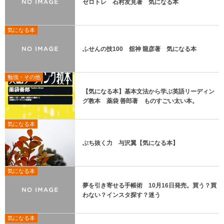
ゼロトレ 石村友見著 気になる本
気になる本
ふせんの技100 舘神 龍彦著 気になる本
勉強・その他
【気になる本】基本文法から学ぶ英語リーディン
グ教本 薬袋 善郎著 ものすごい太い本。
気になる本
ぶち抜く力 与沢翼【気になる本】
気になる本
夢を引き寄せる手帳術 10月16日発売。買う？買
わない？インスタ探す？迷う
気になる本