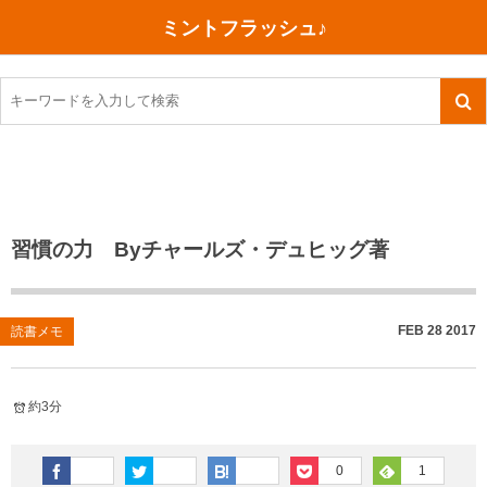
ミントフラッシュ♪
旅行、行ってきた
語学・学習
美容・健康
読書
記録
TOEIC感想・結果
今日買った本
ご朱印帳めぐり
ファスティング
食べ物
英会話！はじめました。
気になる本
イベント
リハビリ(五十肩）
考え事
英検！受験
読書メモ
小山町（静岡県）
カフェイン断ち
捨てログ
習慣の力 Byチャールズ・デュヒッグ著
TOEIC800点への道
川越（埼玉県）
コスメ
今日の一枚
TOEIC（作戦・ノウハウなど）
沖縄
ダイエット
月、星、宇宙
FEB
28
2017
読書メモ
TOEIC700点への道
神戸
健康あれこれ
約3分
英単語
行ってきたあれこれ
美容あれこれ
0
1