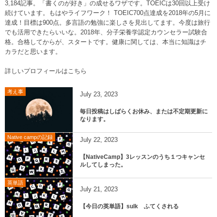
3,184記事。「書くのが好き」の成せるワザです。TOEICは30回以上受け
続けています。もはやライフワーク！ TOEIC700点達成を2018年の5月に
達成！目標は900点。多言語の勉強に楽しさを見出してます。今度は旅行
でも活用できたらいいな。2018年、分子栄養学認定カウンセラー試験合
格。合格してからが、スタートです。健康に関しては、本当に知識はチ
カラだと思います。
詳しいプロフィールはこちら
考え事
July
23
,
2023
毎日投稿はしばらくお休み、または不定期更新に
なります。
Native campの記録
July
22
,
2023
【NativeCamp】3レッスンのうち１つキャンセ
ルしてしまった。
英単語
July
21
,
2023
【今日の英単語】sulk ふてくされる