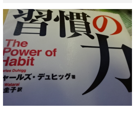
その他英語関連
旅行関連あれこれ