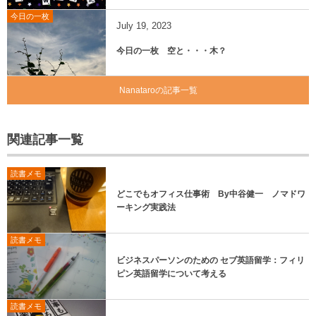
今日の一枚
July
19
,
2023
今日の一枚 空と・・・木？
Nanataroの記事一覧
関連記事一覧
読書メモ
どこでもオフィス仕事術 By中谷健一 ノマドワ
ーキング実践法
読書メモ
ビジネスパーソンのための セブ英語留学：フィリ
ピン英語留学について考える
読書メモ