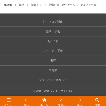
HOME
書評
読書メモ
習慣の力 Byチャールズ・デュヒッグ著
IT・ブログ関連
語学・学習
あれこれ
ノート術、手帳
書評
未分類
プライバシーポリシー
©
2016 - 2026
ミントフラッシュ♪
.
メニュー
前へ
ホーム
先頭へ
次へ
検索