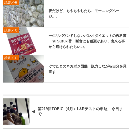
読書メモ
夜だけど、もやもやしたら、モーニングペー
ジ。。
読書メモ
一生リバウンドしないパレオダイエットの教科書
Yu Suzuki著 断食にも種類があり、出来る事
から続けられたらいい。
読書メモ
ぐでたまのネガポジ図鑑 脱力しながら自分を見
直す
第219回TOEIC（4月）L&Rテストの申込 今日ま
で