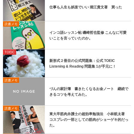
仕事も人生も娯楽でいい 堀江貴文著 買った
読書メモ
インコ語レッスン帖 磯崎哲也監修 こんなに可愛
いことを言っていたのか。
TOEIC
新形式２冊目の公式問題集：公式 TOEIC
Listening & Reading 問題集 1が手元に！
読書メモ
づんの家計簿 書きたくなるお金ノート 継続で
きるコツを考えてみた。
読書メモ
東大卒筋肉弁護士の超効率勉強法 小林航太著
コスプレの一部としての筋肉がショーゲキ的だっ
た。