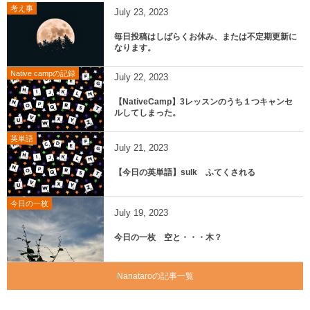
考え事
July
23
,
2023
毎日投稿はしばらくお休み、または不定期更新に
なります。
Native campの記録
July
22
,
2023
【NativeCamp】3レッスンのうち１つキャンセ
ルしてしまった。
英単語
July
21
,
2023
【今日の英単語】sulk ふてくされる
今日の一枚
July
19
,
2023
今日の一枚 空と・・・木？
Nanataroの記事一覧