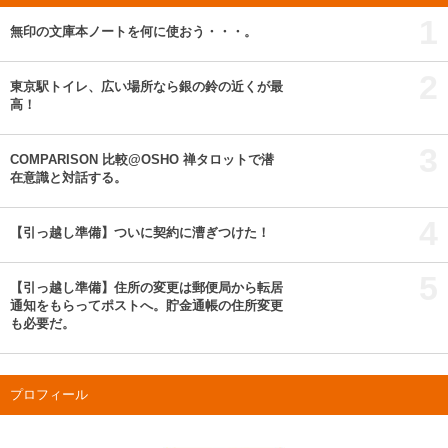
1
無印の文庫本ノートを何に使おう・・・。
2
東京駅トイレ、広い場所なら銀の鈴の近くが最
高！
3
COMPARISON 比較@OSHO 禅タロットで潜
在意識と対話する。
4
【引っ越し準備】ついに契約に漕ぎつけた！
5
【引っ越し準備】住所の変更は郵便局から転居
通知をもらってポストへ。貯金通帳の住所変更
も必要だ。
プロフィール