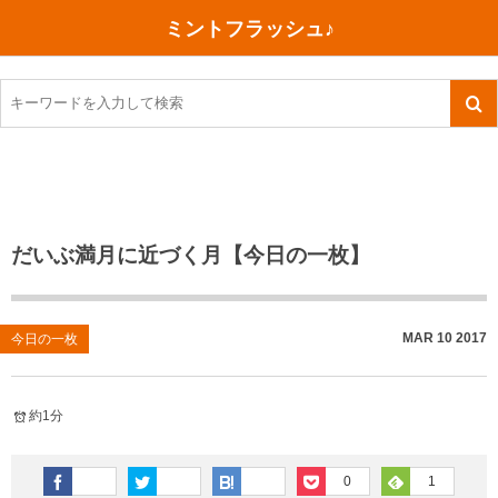
ミントフラッシュ♪
旅行、行ってきた
語学・学習
美容・健康
読書
記録
TOEIC感想・結果
今日買った本
ご朱印帳めぐり
ファスティング
食べ物
英会話！はじめました。
気になる本
イベント
リハビリ(五十肩）
考え事
英検！受験
読書メモ
小山町（静岡県）
カフェイン断ち
捨てログ
だいぶ満月に近づく月【今日の一枚】
TOEIC800点への道
川越（埼玉県）
コスメ
今日の一枚
TOEIC（作戦・ノウハウなど）
沖縄
ダイエット
月、星、宇宙
MAR
10
2017
今日の一枚
TOEIC700点への道
神戸
健康あれこれ
約1分
英単語
行ってきたあれこれ
美容あれこれ
0
1