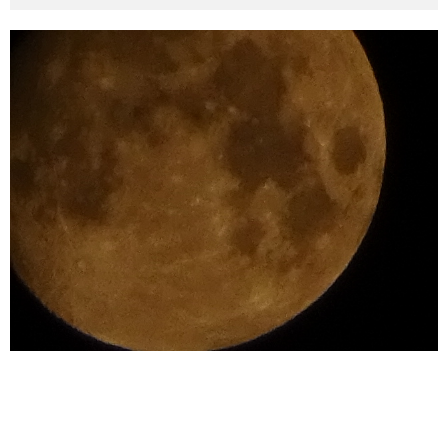
その他英語関連
旅行関連あれこれ