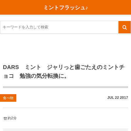
ミントフラッシュ♪
旅行、行ってきた
語学・学習
美容・健康
読書
記録
TOEIC感想・結果
今日買った本
ご朱印帳めぐり
ファスティング
食べ物
英会話！はじめました。
気になる本
イベント
リハビリ(五十肩）
考え事
英検！受験
読書メモ
小山町（静岡県）
カフェイン断ち
捨てログ
DARS ミント ジャリっと歯ごたえのミントチ
ョコ 勉強の気分転換に。
TOEIC800点への道
川越（埼玉県）
コスメ
今日の一枚
TOEIC（作戦・ノウハウなど）
沖縄
ダイエット
月、星、宇宙
JUL
22
2017
食べ物
TOEIC700点への道
神戸
健康あれこれ
英単語
行ってきたあれこれ
美容あれこれ
約2分