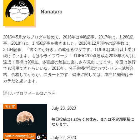
Nanataro
2016年5月からブログを始めて、2016年は448記事、2017年は、1,280記
事、2018年は、1,456記事を書きました。2018年12月現在の記事数は、
3,184記事。「書くのが好き」の成せるワザです。TOEICは30回以上受け
続けています。もはやライフワーク！ TOEIC700点達成を2018年の5月に
達成！目標は900点。多言語の勉強に楽しさを見出してます。今度は旅行
でも活用できたらいいな。2018年、分子栄養学認定カウンセラー試験合
格。合格してからが、スタートです。健康に関しては、本当に知識はチ
カラだと思います。
詳しいプロフィールはこちら
考え事
July
23
,
2023
毎日投稿はしばらくお休み、または不定期更新に
なります。
Native campの記録
July
22
,
2023