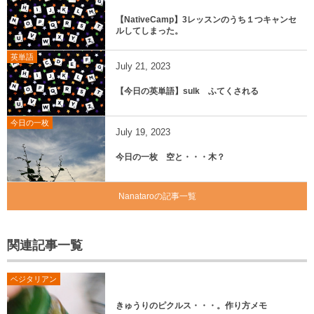
【NativeCamp】3レッスンのうち１つキャンセ
ルしてしまった。
英単語
July
21
,
2023
【今日の英単語】sulk ふてくされる
今日の一枚
July
19
,
2023
今日の一枚 空と・・・木？
Nanataroの記事一覧
関連記事一覧
ベジタリアン
きゅうりのピクルス・・・。作り方メモ