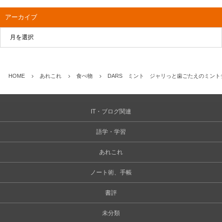
アーカイブ
HOME
あれこれ
食べ物
DARS ミント ジャリっと歯ごたえのミン
IT・ブログ関連
語学・学習
あれこれ
ノート術、手帳
書評
未分類