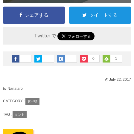
シェアする
ツイートする
Twitter で
0
1
July
22
,
2017
Nanataro
by
CATEGORY :
食べ物
TAG :
ミント