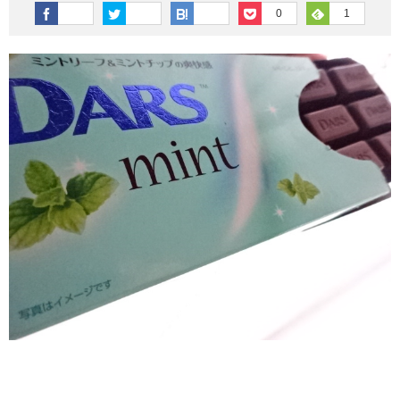
その他英語関連
旅行関連あれこれ
0
1