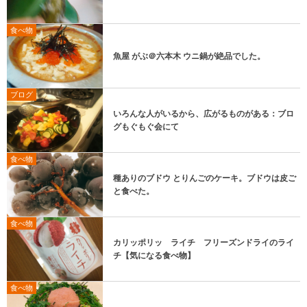
食べ物
魚屋 がぶ＠六本木 ウニ鍋が絶品でした。
ブログ
いろんな人がいるから、広がるものがある：ブロ
グもぐもぐ会にて
食べ物
種ありのブドウ とりんごのケーキ。ブドウは皮ご
と食べた。
食べ物
カリッポリッ ライチ フリーズンドライのライ
チ【気になる食べ物】
食べ物