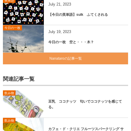
英単語
July
21
,
2023
【今日の英単語】sulk ふてくされる
今日の一枚
July
19
,
2023
今日の一枚 空と・・・木？
Nanataroの記事一覧
関連記事一覧
飲み物
豆乳 ココナッツ 匂いでココナッツを感じて
る。
飲み物
カフェ・ド・クリエ フルーツスパークリング サ