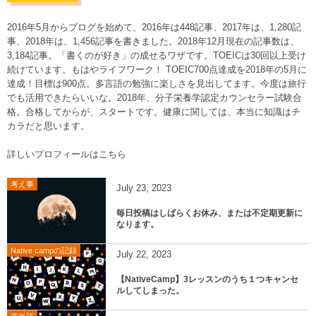
2016年5月からブログを始めて、2016年は448記事、2017年は、1,280記
事、2018年は、1,456記事を書きました。2018年12月現在の記事数は、
3,184記事。「書くのが好き」の成せるワザです。TOEICは30回以上受け
続けています。もはやライフワーク！ TOEIC700点達成を2018年の5月に
達成！目標は900点。多言語の勉強に楽しさを見出してます。今度は旅行
でも活用できたらいいな。2018年、分子栄養学認定カウンセラー試験合
格。合格してからが、スタートです。健康に関しては、本当に知識はチ
カラだと思います。
詳しいプロフィールはこちら
考え事
July
23
,
2023
毎日投稿はしばらくお休み、または不定期更新に
なります。
Native campの記録
July
22
,
2023
【NativeCamp】3レッスンのうち１つキャンセ
ルしてしまった。