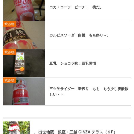
コカ・コーラ ピーチ！ 桃だ。
飲み物
カルピスソーダ 白桃 もも祭り～。
飲み物
豆乳 ショコラ味：豆乳習慣
飲み物
三ツ矢サイダー 新搾り もも もう少し炭酸欲
しい・・
出世地蔵 銀座・三越 GINZA テラス（９F）