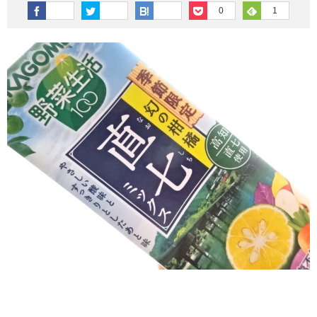
その他英語関連
旅行関連あれこれ
0
1