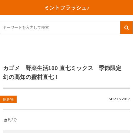
ミントフラッシュ♪
旅行、行ってきた
語学・学習
美容・健康
読書
記録
TOEIC感想・結果
今日買った本
ご朱印帳めぐり
ファスティング
食べ物
英会話！はじめました。
気になる本
イベント
リハビリ(五十肩）
考え事
英検！受験
読書メモ
小山町（静岡県）
カフェイン断ち
捨てログ
カゴメ 野菜生活100 直七ミックス 季節限定
幻の高知の蜜柑直七！
TOEIC800点への道
川越（埼玉県）
コスメ
今日の一枚
TOEIC（作戦・ノウハウなど）
沖縄
ダイエット
月、星、宇宙
SEP
15
2017
飲み物
TOEIC700点への道
神戸
健康あれこれ
英単語
行ってきたあれこれ
美容あれこれ
約2分