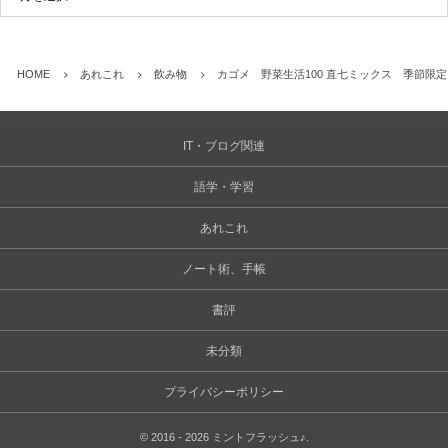
HOME
あれこれ
飲み物
カゴメ 野菜生活100 直七ミックス 季節限
IT・ブログ関連
語学・学習
あれこれ
ノート術、手帳
書評
未分類
プライバシーポリシー
©
2016 - 2026
ミントフラッシュ♪
.