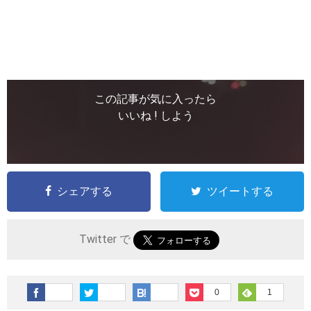
この記事が気に入ったら
いいね ! しよう
シェアする
ツイートする
Twitter で
0
1