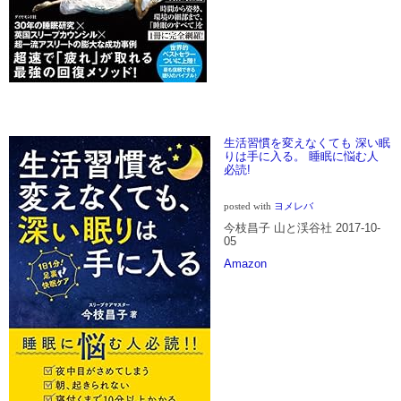
生活習慣を変えなくても 深い眠
りは手に入る。 睡眠に悩む人
必読!
posted with
ヨメレバ
今枝昌子 山と渓谷社 2017-10-
05
Amazon