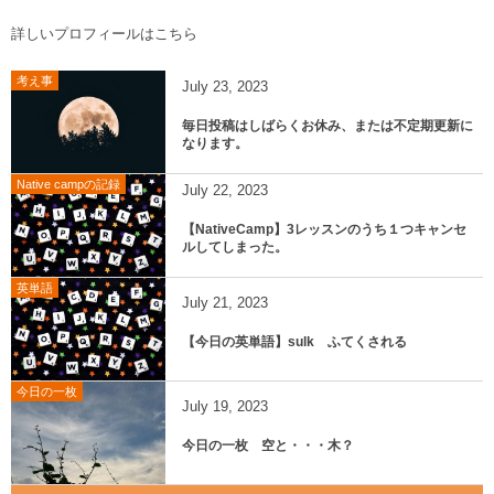
詳しいプロフィールはこちら
考え事
July
23
,
2023
毎日投稿はしばらくお休み、または不定期更新に
なります。
Native campの記録
July
22
,
2023
【NativeCamp】3レッスンのうち１つキャンセ
ルしてしまった。
英単語
July
21
,
2023
【今日の英単語】sulk ふてくされる
今日の一枚
July
19
,
2023
今日の一枚 空と・・・木？