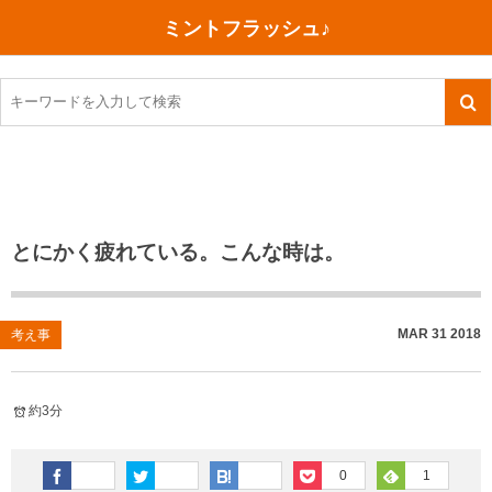
ミントフラッシュ♪
旅行、行ってきた
語学・学習
美容・健康
読書
記録
TOEIC感想・結果
今日買った本
ご朱印帳めぐり
ファスティング
食べ物
英会話！はじめました。
気になる本
イベント
リハビリ(五十肩）
考え事
英検！受験
読書メモ
小山町（静岡県）
カフェイン断ち
捨てログ
とにかく疲れている。こんな時は。
TOEIC800点への道
川越（埼玉県）
コスメ
今日の一枚
TOEIC（作戦・ノウハウなど）
沖縄
ダイエット
月、星、宇宙
MAR
31
2018
考え事
TOEIC700点への道
神戸
健康あれこれ
約3分
英単語
行ってきたあれこれ
美容あれこれ
0
1