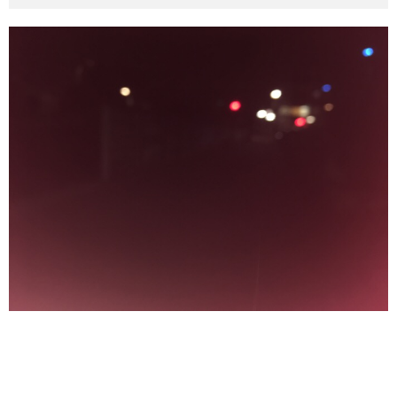
その他英語関連
旅行関連あれこれ