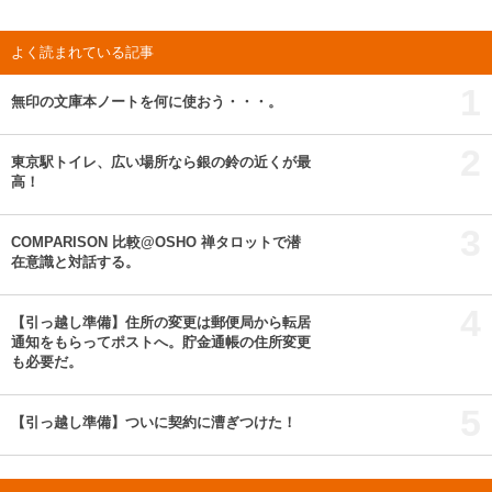
よく読まれている記事
1
無印の文庫本ノートを何に使おう・・・。
2
東京駅トイレ、広い場所なら銀の鈴の近くが最
高！
3
COMPARISON 比較@OSHO 禅タロットで潜
在意識と対話する。
4
【引っ越し準備】住所の変更は郵便局から転居
通知をもらってポストへ。貯金通帳の住所変更
も必要だ。
5
【引っ越し準備】ついに契約に漕ぎつけた！