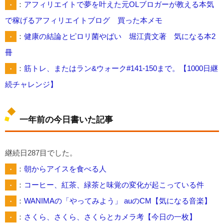
・
：
アフィリエイトで夢を叶えた元OLブロガーが教える本気
で稼げるアフィリエイトブログ 買った本メモ
・
：
健康の結論とピロリ菌やばい 堀江貴文著 気になる本2
冊
・
：
筋トレ、またはラン&ウォーク#141-150まで。【1000日継
続チャレンジ】
一年前の今日書いた記事
継続日287目でした。
・
：
朝からアイスを食べる人
・
：
コーヒー、紅茶、緑茶と味覚の変化が起こっている件
・
：
WANIMAの「やってみよう」 auのCM【気になる音楽】
・
：
さくら、さくら、さくらとカメラ考【今日の一枚】