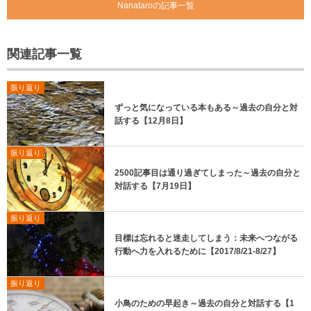
Nanataroの記事一覧
関連記事一覧
振り返り
ずっと気になっている本もある～過去の自分と対
話する【12月8日】
振り返り
2500記事目は通り過ぎてしまった～過去の自分と
対話する【7月19日】
振り返り
目標は忘れると迷走してしまう：未来へつながる
行動へ力を入れるために【2017/8/21-8/27】
振り返り
小鳥のための早起き～過去の自分と対話する【1