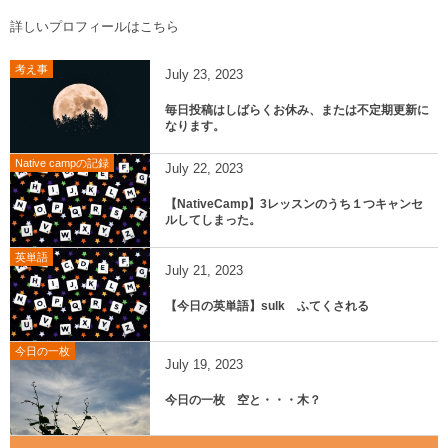
詳しいプロフィールはこちら
考え事
July
23
,
2023
毎日投稿はしばらくお休み、または不定期更新に
なります。
Native campの記録
July
22
,
2023
【NativeCamp】3レッスンのうち１つキャンセ
ルしてしまった。
英単語
July
21
,
2023
【今日の英単語】sulk ふてくされる
今日の一枚
July
19
,
2023
今日の一枚 空と・・・木？