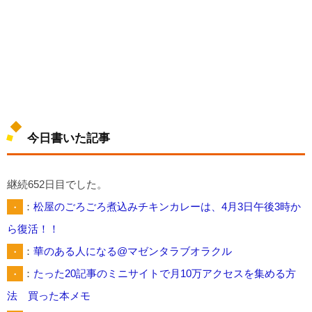
今日書いた記事
継続652日目でした。
・
：
松屋のごろごろ煮込みチキンカレーは、4月3日午後3時か
ら復活！！
・
：
華のある人になる@マゼンタラブオラクル
・
：
たった20記事のミニサイトで月10万アクセスを集める方
法 買った本メモ