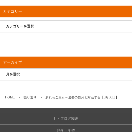
カテゴリー
アーカイブ
HOME
振り返り
あれもこれも～過去の自分と対話する【3月30日】
IT・ブログ関連
語学・学習