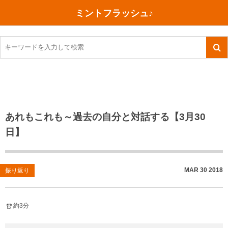
ミントフラッシュ♪
旅行、行ってきた
語学・学習
美容・健康
読書
記録
TOEIC感想・結果
今日買った本
ご朱印帳めぐり
ファスティング
食べ物
英会話！はじめました。
気になる本
イベント
リハビリ(五十肩）
考え事
英検！受験
読書メモ
小山町（静岡県）
カフェイン断ち
捨てログ
あれもこれも～過去の自分と対話する【3月30
日】
TOEIC800点への道
川越（埼玉県）
コスメ
今日の一枚
TOEIC（作戦・ノウハウなど）
沖縄
ダイエット
月、星、宇宙
MAR
30
2018
振り返り
TOEIC700点への道
神戸
健康あれこれ
英単語
行ってきたあれこれ
美容あれこれ
約3分