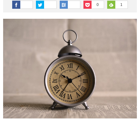
その他英語関連
旅行関連あれこれ
0
1