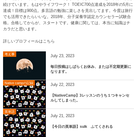
続けています。もはやライフワーク！ TOEIC700点達成を2018年の5月に
達成！目標は900点。多言語の勉強に楽しさを見出してます。今度は旅行
でも活用できたらいいな。2018年、分子栄養学認定カウンセラー試験合
格。合格してからが、スタートです。健康に関しては、本当に知識はチ
カラだと思います。
詳しいプロフィールはこちら
考え事
July
23
,
2023
毎日投稿はしばらくお休み、または不定期更新に
なります。
Native campの記録
July
22
,
2023
【NativeCamp】3レッスンのうち１つキャンセ
ルしてしまった。
英単語
July
21
,
2023
【今日の英単語】sulk ふてくされる