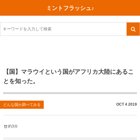
ミントフラッシュ♪
旅行、行ってきた
語学・学習
美容・健康
読書
記録
TOEIC感想・結果
今日買った本
ご朱印帳めぐり
ファスティング
食べ物
英会話！はじめました。
気になる本
イベント
リハビリ(五十肩）
考え事
英検！受験
読書メモ
小山町（静岡県）
カフェイン断ち
捨てログ
【国】マラウイという国がアフリカ大陸にあるこ
とを知った。
TOEIC800点への道
川越（埼玉県）
コスメ
今日の一枚
TOEIC（作戦・ノウハウなど）
沖縄
ダイエット
月、星、宇宙
OCT
4
2019
どんな国か調べてみる
TOEIC700点への道
神戸
健康あれこれ
英単語
行ってきたあれこれ
美容あれこれ
約3分