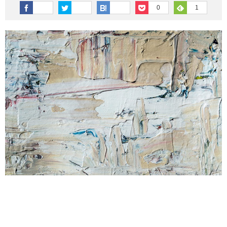
その他英語関連
旅行関連あれこれ
0
1