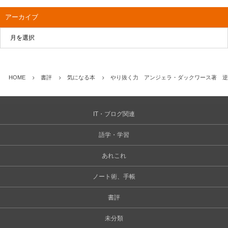
アーカイブ
HOME
書評
気になる本
やり抜く力 アンジェラ・ダックワース著 逆
IT・ブログ関連
語学・学習
あれこれ
ノート術、手帳
書評
未分類