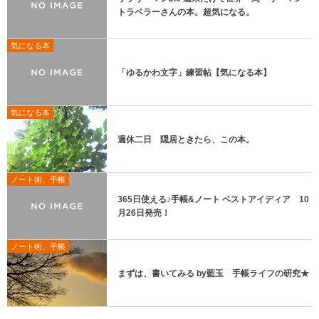
トラベラーさんの本。超気になる。
気になる本
「ゆるかわ文字」練習帖【気になる本】
気になる本
週休二日 隠居ときたら、この本。
ノート術、手帳
365日使える♪手帳&ノート ベストアイディア 10
月26日発売！
ノート術、手帳
まずは、書いてみる by藍玉 手帳ライフの研究★