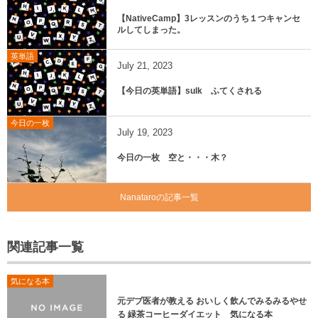
【NativeCamp】3レッスンのうち１つキャンセ
ルしてしまった。
英単語
July
21
,
2023
【今日の英単語】sulk ふてくされる
今日の一枚
July
19
,
2023
今日の一枚 空と・・・木？
Nanataroの記事一覧
関連記事一覧
気になる本
元デブ医者が教える おいしく飲んでみるみるやせ
る 緑茶コーヒーダイエット 気になる本