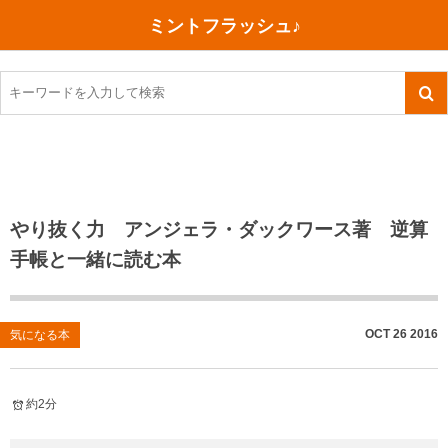
ミントフラッシュ♪
旅行、行ってきた
語学・学習
美容・健康
読書
記録
TOEIC感想・結果
今日買った本
ご朱印帳めぐり
ファスティング
食べ物
英会話！はじめました。
気になる本
イベント
リハビリ(五十肩）
考え事
英検！受験
読書メモ
小山町（静岡県）
カフェイン断ち
捨てログ
やり抜く力 アンジェラ・ダックワース著 逆算
手帳と一緒に読む本
TOEIC800点への道
川越（埼玉県）
コスメ
今日の一枚
TOEIC（作戦・ノウハウなど）
沖縄
ダイエット
月、星、宇宙
OCT
26
2016
気になる本
TOEIC700点への道
神戸
健康あれこれ
英単語
行ってきたあれこれ
美容あれこれ
約2分