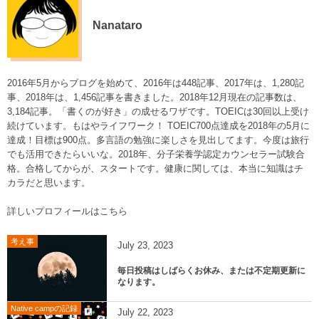
Nanataro
2016年5月からブログを始めて、2016年は448記事、2017年は、1,280記
事、2018年は、1,456記事を書きました。2018年12月現在の記事数は、
3,184記事。「書くのが好き」の成せるワザです。TOEICは30回以上受け
続けています。もはやライフワーク！ TOEIC700点達成を2018年の5月に
達成！目標は900点。多言語の勉強に楽しさを見出してます。今度は旅行
でも活用できたらいいな。2018年、分子栄養学認定カウンセラー試験合
格。合格してからが、スタートです。健康に関しては、本当に知識はチ
カラだと思います。
詳しいプロフィールはこちら
考え事
July
23
,
2023
毎日投稿はしばらくお休み、または不定期更新に
なります。
Native campの記録
July
22
,
2023