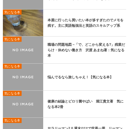
気になる本
本屋に行ったら買いたい本が多すぎたのでメモを
残す。主に英語勉強法と英語のスキルアップ系
気になる本
職場の問題地図 ~「で、どこから変える?」残業だ
らけ・休めない働き方 沢渡 あまね著：気になる
本
気になる本
悩んでるなら旅しちゃえ！【気になる本】
気になる本
健康の結論とピロリ菌やばい 堀江貴文著 気に
なる本2冊
気になる本
サラリーマン2.0 週末だけで世界一周 リーマン