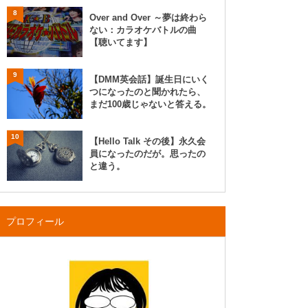
8
Over and Over ～夢は終わら
ない：カラオケバトルの曲
【聴いてます】
9
【DMM英会話】誕生日にいく
つになったのと聞かれたら、
まだ100歳じゃないと答える。
10
【Hello Talk その後】永久会
員になったのだが。思ったの
と違う。
プロフィール