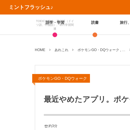
ミントフラッシュ♪
TOEICを始め、英会話（ドイ
語学・学習
読書
旅行
ツ語、中国語）、等の学習関
連
HOME
あれこれ
ポケモンGO・DQウォーク , …
ポケモンGO・DQウォーク
最近やめたアプリ。ポケ
約3分