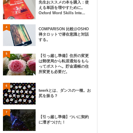
3
先生おススメの本を購入：使
える単語を増やすために。
Oxford Word Skills Inte...
4
COMPARISON 比較@OSHO
禅タロットで潜在意識と対話
する。
5
【引っ越し準備】住所の変更
は郵便局から転居通知をもら
ってポストへ。貯金通帳の住
所変更も必要だ。
6
twerkとは、ダンスの一種。お
尻を振る？
7
【引っ越し準備】ついに契約
に漕ぎつけた！