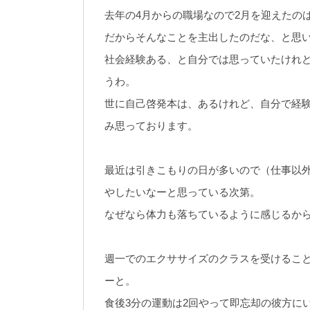
去年の4月からの職場なので2月を迎えたの
だからそんなことを主出したのだな、と思
社会経験ある、と自分では思っていたけれ
うわ。
世に自己啓発本は、あるけれど、自分で経
み思っております。
最近は引きこもりの日が多いので（仕事以
やしたいなーと思っている次第。
なぜなら体力も落ちているように感じるか
週一でのエクササイズのクラスを受けるこ
ーと。
食後3分の運動は2回やって即忘却の彼方に