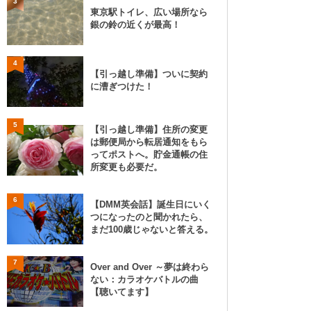
3
東京駅トイレ、広い場所なら
銀の鈴の近くが最高！
4
【引っ越し準備】ついに契約
に漕ぎつけた！
5
【引っ越し準備】住所の変更
は郵便局から転居通知をもら
ってポストへ。貯金通帳の住
所変更も必要だ。
6
【DMM英会話】誕生日にいく
つになったのと聞かれたら、
まだ100歳じゃないと答える。
7
Over and Over ～夢は終わら
ない：カラオケバトルの曲
【聴いてます】