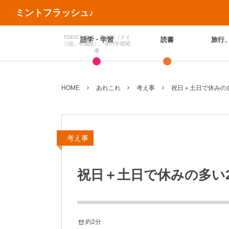
ミントフラッシュ♪
TOEICを始め、英会話（ドイ
語学・学習
読書
旅行
ツ語、中国語）、等の学習関
連
HOME
あれこれ
考え事
祝日＋土日で休みの
考え事
祝日＋土日で休みの多い
約2分