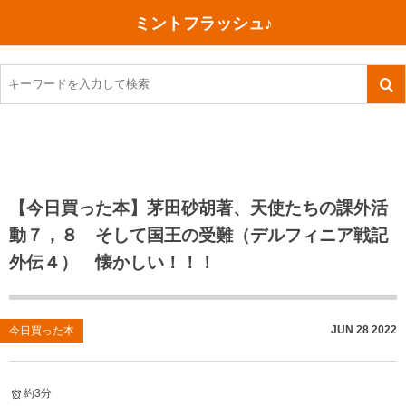
ミントフラッシュ♪
旅行、行ってきた
語学・学習
美容・健康
読書
記録
TOEIC感想・結果
今日買った本
ご朱印帳めぐり
ファスティング
食べ物
英会話！はじめました。
気になる本
イベント
リハビリ(五十肩）
考え事
英検！受験
読書メモ
小山町（静岡県）
カフェイン断ち
捨てログ
【今日買った本】茅田砂胡著、天使たちの課外活
動７，８ そして国王の受難（デルフィニア戦記
TOEIC800点への道
川越（埼玉県）
コスメ
今日の一枚
外伝４） 懐かしい！！！
TOEIC（作戦・ノウハウなど）
沖縄
ダイエット
月、星、宇宙
TOEIC700点への道
神戸
健康あれこれ
JUN
28
2022
今日買った本
英単語
行ってきたあれこれ
美容あれこれ
約3分