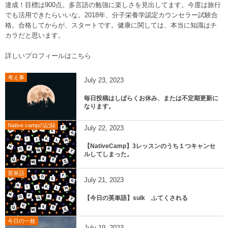
達成！目標は900点。多言語の勉強に楽しさを見出してます。今度は旅行
でも活用できたらいいな。2018年、分子栄養学認定カウンセラー試験合
格。合格してからが、スタートです。健康に関しては、本当に知識はチ
カラだと思います。
詳しいプロフィールはこちら
考え事
July
23
,
2023
毎日投稿はしばらくお休み、または不定期更新に
なります。
Native campの記録
July
22
,
2023
【NativeCamp】3レッスンのうち１つキャンセ
ルしてしまった。
英単語
July
21
,
2023
【今日の英単語】sulk ふてくされる
今日の一枚
July
19
,
2023