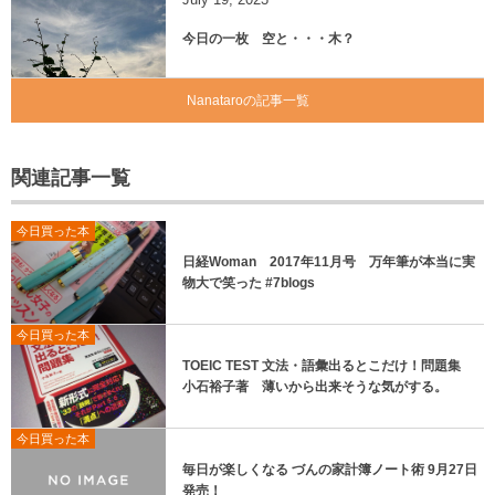
今日の一枚 空と・・・木？
Nanataroの記事一覧
関連記事一覧
今日買った本
日経Woman 2017年11月号 万年筆が本当に実
物大で笑った #7blogs
今日買った本
TOEIC TEST 文法・語彙出るとこだけ！問題集
小石裕子著 薄いから出来そうな気がする。
今日買った本
毎日が楽しくなる づんの家計簿ノート術 9月27日
発売！