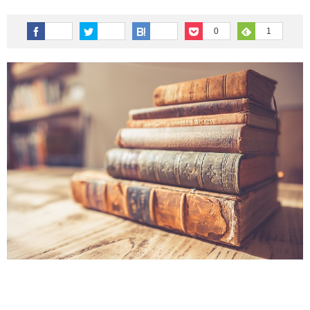
その他英語関連
旅行関連あれこれ
0
1