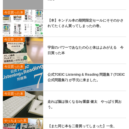
今日買った本
【本】キンドル本の期間限定セールにそそのかさ
れてたくさん買ってしまったの巻。
今日買った本
宇宙のパワーであなたの心と体はよみがえる 今
日買った本
今日買った本
公式TOEIC Listening & Reading 問題集 7 (TOEIC
公式問題集7) が手元に来ました。
今日買った本
走れば脳は強くなるby重森 健太 やっぱり買お
う。
やっちまった系
【また同じ本を二冊買ってしまった】一生、