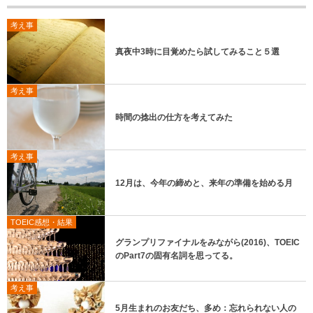
考え事
真夜中3時に目覚めたら試してみること５選
考え事
時間の捻出の仕方を考えてみた
考え事
12月は、今年の締めと、来年の準備を始める月
TOEIC感想・結果
グランプリファイナルをみながら(2016)、TOEIC
のPart7の固有名詞を思ってる。
考え事
5月生まれのお友だち、多め：忘れられない人の