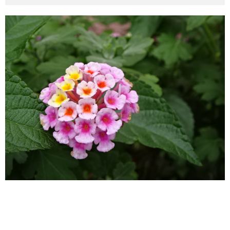
その他英語関連
旅行関連あれこれ