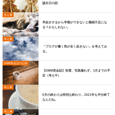
誕生日の話
考え事
早起きするから早寝ができないと睡眠不足にな
る？かもしれない。
考え事
「ブログが書く気が全く起きない」を考えてみ
る。
DMM英会話の記録
【DMM英会話】初雪、写真撮れず、3月までの予
定（考え中）
考え事
6月の終わりは特別な終わり。2021年も半分終了
なんだね。
考え事