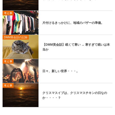
考え事
片付けるきっかけに、地域のバザーの準備。
DMM英会話の記録
【DMM英会話】眠くて寒い → 寒すぎて眠いは本
当か
考え事
日々、新しい世界・・・。
考え事
クリスマスイブは、クリスマスチキンの日なの
か・・・・？