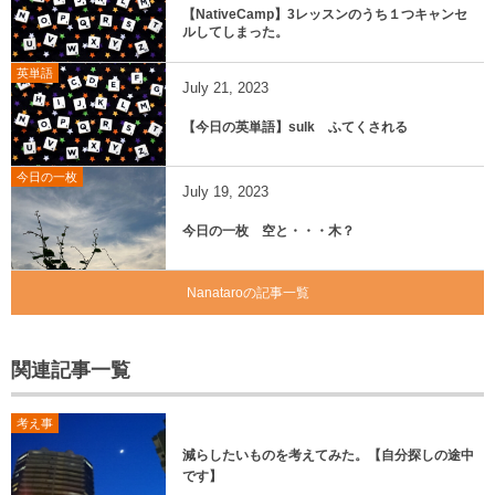
【NativeCamp】3レッスンのうち１つキャンセ
ルしてしまった。
英単語
July
21
,
2023
【今日の英単語】sulk ふてくされる
今日の一枚
July
19
,
2023
今日の一枚 空と・・・木？
Nanataroの記事一覧
関連記事一覧
考え事
減らしたいものを考えてみた。【自分探しの途中
です】