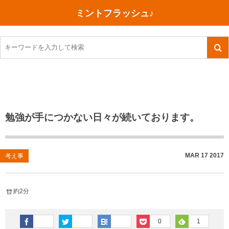
ミントフラッシュ♪
旅行、行ってきた
語学・学習
美容・健康
読書
記録
TOEIC感想・結果
今日買った本
ご朱印帳めぐり
ファスティング
食べ物
英会話！はじめました。
気になる本
イベント
リハビリ(五十肩）
考え事
英検！受験
読書メモ
小山町（静岡県）
カフェイン断ち
捨てログ
勉強が手につかない日々が続いております。
TOEIC800点への道
川越（埼玉県）
コスメ
今日の一枚
TOEIC（作戦・ノウハウなど）
沖縄
ダイエット
月、星、宇宙
MAR
17
2017
考え事
TOEIC700点への道
神戸
健康あれこれ
約2分
英単語
行ってきたあれこれ
美容あれこれ
0
1