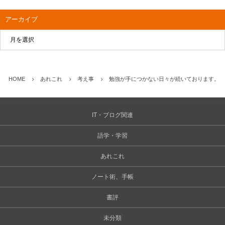
アーカイブ
HOME
あれこれ
考え事
勉強が手につかない日々が続いております。
IT・ブログ関連
語学・学習
あれこれ
ノート術、手帳
書評
未分類