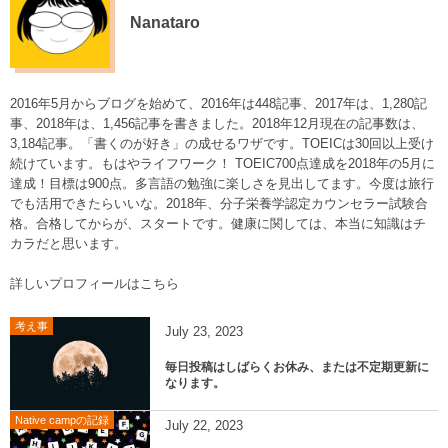
Nanataro
2016年5月からブログを始めて、2016年は448記事、2017年は、1,280記
事、2018年は、1,456記事を書きました。2018年12月現在の記事数は、
3,184記事。「書くのが好き」の成せるワザです。TOEICは30回以上受け
続けています。もはやライフワーク！ TOEIC700点達成を2018年の5月に
達成！目標は900点。多言語の勉強に楽しさを見出してます。今度は旅行
でも活用できたらいいな。2018年、分子栄養学認定カウンセラー試験合
格。合格してからが、スタートです。健康に関しては、本当に知識はチ
カラだと思います。
詳しいプロフィールはこちら
考え事
July
23
,
2023
毎日投稿はしばらくお休み、または不定期更新に
なります。
Native campの記録
July
22
,
2023