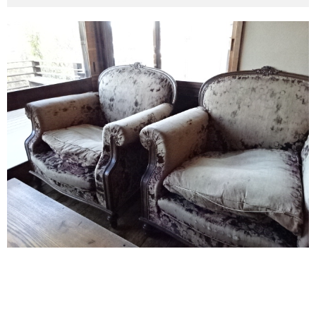
その他英語関連
旅行関連あれこれ