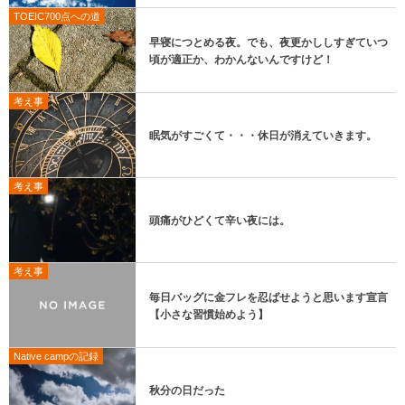
TOEIC700点への道
早寝につとめる夜。でも、夜更かししすぎていつ
頃が適正か、わかんないんですけど！
考え事
眠気がすごくて・・・休日が消えていきます。
考え事
頭痛がひどくて辛い夜には。
考え事
毎日バッグに金フレを忍ばせようと思います宣言
【小さな習慣始めよう】
Native campの記録
秋分の日だった