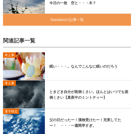
今日の一枚 空と・・・木？
Nanataroの記事一覧
関連記事一覧
考え事
眠い・・・。なんでこんなに眠いのだろう
考え事
ときどき自分が面倒くさい。ほんとはいつでも面
倒くさい【真夜中のミントティー】
漢字検定
父の日だったー！漢検受けたー！充実してた
ー！ ・・・一週間早すぎ。