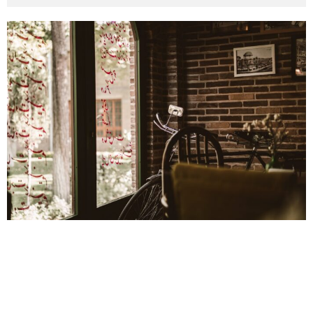
その他英語関連
旅行関連あれこれ