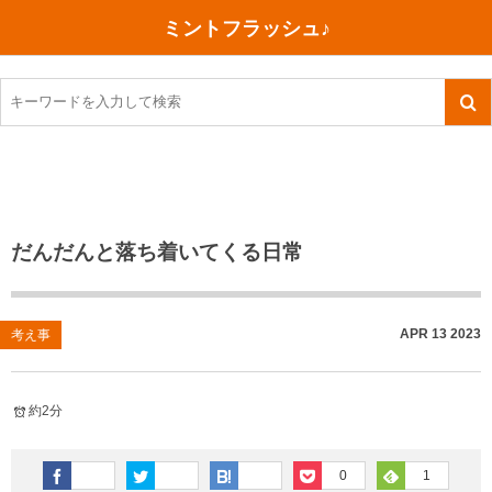
ミントフラッシュ♪
旅行、行ってきた
語学・学習
美容・健康
読書
記録
TOEIC感想・結果
今日買った本
ご朱印帳めぐり
ファスティング
食べ物
英会話！はじめました。
気になる本
イベント
リハビリ(五十肩）
考え事
英検！受験
読書メモ
小山町（静岡県）
カフェイン断ち
捨てログ
だんだんと落ち着いてくる日常
TOEIC800点への道
川越（埼玉県）
コスメ
今日の一枚
TOEIC（作戦・ノウハウなど）
沖縄
ダイエット
月、星、宇宙
APR
13
2023
考え事
TOEIC700点への道
神戸
健康あれこれ
約2分
英単語
行ってきたあれこれ
美容あれこれ
0
1