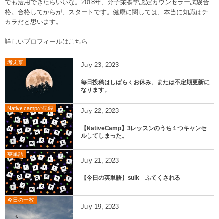
でも活用できたらいいな。2018年、分子栄養学認定カウンセラー試験合
格。合格してからが、スタートです。健康に関しては、本当に知識はチ
カラだと思います。
詳しいプロフィールはこちら
考え事
July
23
,
2023
毎日投稿はしばらくお休み、または不定期更新に
なります。
Native campの記録
July
22
,
2023
【NativeCamp】3レッスンのうち１つキャンセ
ルしてしまった。
英単語
July
21
,
2023
【今日の英単語】sulk ふてくされる
今日の一枚
July
19
,
2023