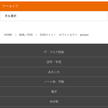
アーカイブ
HOME
映画／DVD
DVDナイト！ ホワイトカラー、jackpot
IT・ブログ関連
語学・学習
あれこれ
ノート術、手帳
書評
未分類