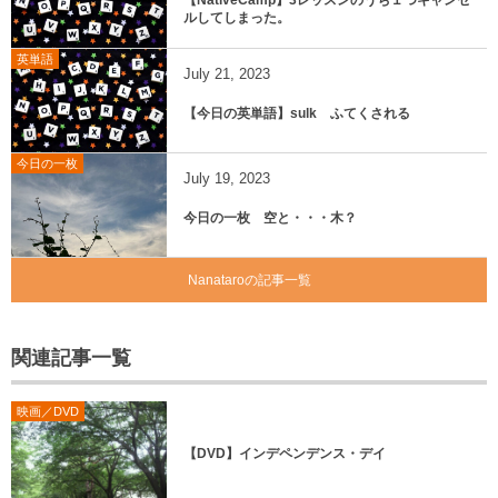
【NativeCamp】3レッスンのうち１つキャンセ
ルしてしまった。
英単語
July
21
,
2023
【今日の英単語】sulk ふてくされる
今日の一枚
July
19
,
2023
今日の一枚 空と・・・木？
Nanataroの記事一覧
関連記事一覧
映画／DVD
【DVD】インデペンデンス・デイ