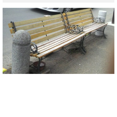
その他英語関連
旅行関連あれこれ