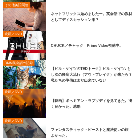
その他英語関連
ネットフリックス始めましたー。英会話での教材
としてディスカッション用？
映画／DVD
CHUCK／チャック Prime Video視聴中。
DMM英会話の記録
【ビル・ゲイツのTEDトーク】ビル・ゲイツ: も
し次の疫病大流行（アウトブレイク）が来たら？
私たちの準備はまだ出来ていない
映画／DVD
【映画】ボヘミアン・ラプソディを見てきた。凄
く良かった。感動
映画／DVD
ファンタスティック・ビーストと魔法使いの旅
よかった。