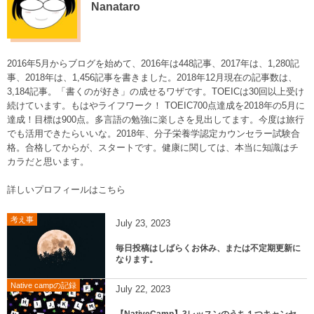
Nanataro
2016年5月からブログを始めて、2016年は448記事、2017年は、1,280記
事、2018年は、1,456記事を書きました。2018年12月現在の記事数は、
3,184記事。「書くのが好き」の成せるワザです。TOEICは30回以上受け
続けています。もはやライフワーク！ TOEIC700点達成を2018年の5月に
達成！目標は900点。多言語の勉強に楽しさを見出してます。今度は旅行
でも活用できたらいいな。2018年、分子栄養学認定カウンセラー試験合
格。合格してからが、スタートです。健康に関しては、本当に知識はチ
カラだと思います。
詳しいプロフィールはこちら
考え事
July
23
,
2023
毎日投稿はしばらくお休み、または不定期更新に
なります。
Native campの記録
July
22
,
2023