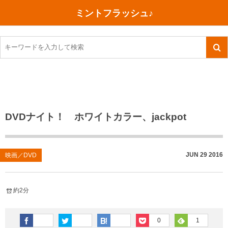
ミントフラッシュ♪
旅行、行ってきた
語学・学習
美容・健康
読書
記録
TOEIC感想・結果
今日買った本
ご朱印帳めぐり
ファスティング
食べ物
英会話！はじめました。
気になる本
イベント
リハビリ(五十肩）
考え事
英検！受験
読書メモ
小山町（静岡県）
カフェイン断ち
捨てログ
DVDナイト！ ホワイトカラー、jackpot
TOEIC800点への道
川越（埼玉県）
コスメ
今日の一枚
TOEIC（作戦・ノウハウなど）
沖縄
ダイエット
月、星、宇宙
JUN
29
2016
映画／DVD
TOEIC700点への道
神戸
健康あれこれ
約2分
英単語
行ってきたあれこれ
美容あれこれ
0
1