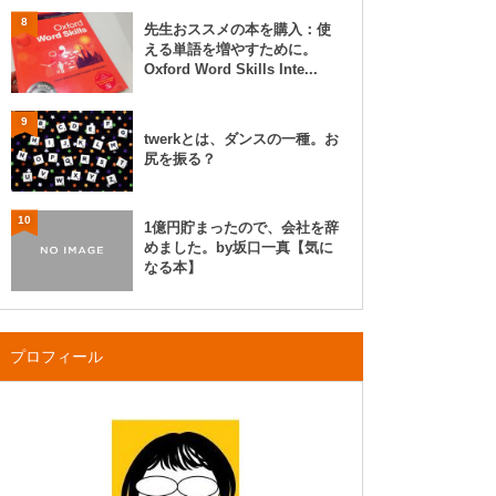
8
先生おススメの本を購入：使
える単語を増やすために。
Oxford Word Skills Inte...
9
twerkとは、ダンスの一種。お
尻を振る？
10
1億円貯まったので、会社を辞
めました。by坂口一真【気に
なる本】
プロフィール