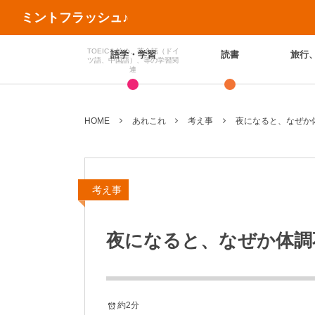
ミントフラッシュ♪
TOEICを始め、英会話（ドイ
語学・学習
読書
旅行
ツ語、中国語）、等の学習関
連
HOME
あれこれ
考え事
夜になると、なぜか
考え事
夜になると、なぜか体調
約2分