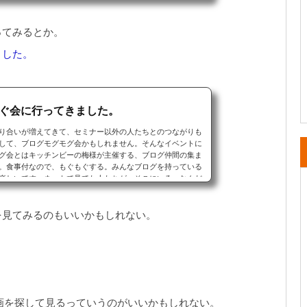
らがんばったんだわーそうかも！と...
ってみるとか。
ました。
ぐ会に行ってきました。
り合いが増えてきて、セミナー以外の人たちとのつながりも
して、ブログモグモグ会かもしれません。そんなイベントに
グ会とはキッチンビーの梅様が主催する、ブログ仲間の集ま
。食事付なので、もぐもぐする。みんなブログを持っている
楽しいです。ネットで見てた人たちが、そこにいる、なんだ
てきた。ご飯を作ってくれたのは、...
を見てみるのもいいかもしれない。
 の動画を探して見るっていうのがいいかもしれない。