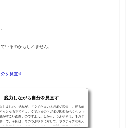
中。
しているのかもしれません。
自分を見直す
 脱力しながら自分を見直す
入しました。それが、「ぐでたまのネガポジ図鑑」。寝る前
すっとなる本ですよ。ぐでたまのネガポジ図鑑 byサンリオぐ
感がすごい面白いのですよね。しかも、つぶやきは、ネガテ
開！で、今回は、そのつぶやきに対して、ポジティブな考え
。お気に入りは、P30.「つかれたー」に対してのポジ発言。