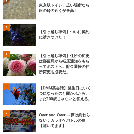
3
東京駅トイレ、広い場所なら
銀の鈴の近くが最高！
4
【引っ越し準備】ついに契約
に漕ぎつけた！
5
【引っ越し準備】住所の変更
は郵便局から転居通知をもら
ってポストへ。貯金通帳の住
所変更も必要だ。
6
【DMM英会話】誕生日にいく
つになったのと聞かれたら、
まだ100歳じゃないと答える。
7
Over and Over ～夢は終わら
ない：カラオケバトルの曲
【聴いてます】