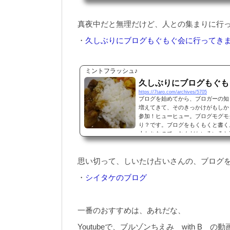
例え何もしてなくても、つかれたんな
真夜中だと無理だけど、人との集まりに行
・
久しぶりにブログもぐもぐ会に行ってき
ミントフラッシュ♪
久しぶりにブログもぐも
https://7taro.com/archives/5705
ブログを始めてから、ブロガーの知
増えてきて、そのきっかけがもしか
参加！ヒューヒュー。ブログモグモ
り？です。ブログをもくもくと書く
人たちなので、なんだかいろいろと
か夢のようじゃないですか？で、食べ
思い切って、しいたけ占いさんの、ブログ
・
シイタケのブログ
一番のおすすめは、あれだな、
Youtubeで、ブルゾンちえみ with B