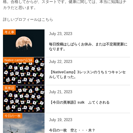
格。合格してからが、スタートです。健康に関しては、本当に知識はチ
カラだと思います。
詳しいプロフィールはこちら
考え事
July
23
,
2023
毎日投稿はしばらくお休み、または不定期更新に
なります。
Native campの記録
July
22
,
2023
【NativeCamp】3レッスンのうち１つキャンセ
ルしてしまった。
英単語
July
21
,
2023
【今日の英単語】sulk ふてくされる
今日の一枚
July
19
,
2023
今日の一枚 空と・・・木？