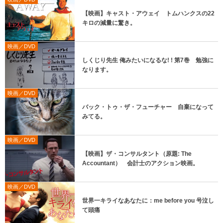
【映画】キャスト・アウェイ トムハンクスの22
キロの減量に驚き。
映画／DVD
しくじり先生 俺みたいになるな! ! 第7巻 勉強に
なります。
映画／DVD
バック・トゥ・ザ・フューチャー 自棄になって
みてる。
映画／DVD
【映画】ザ・コンサルタント（原題: The
Accountant） 会計士のアクション映画。
映画／DVD
世界一キライなあなたに：me before you 号泣し
て頭痛