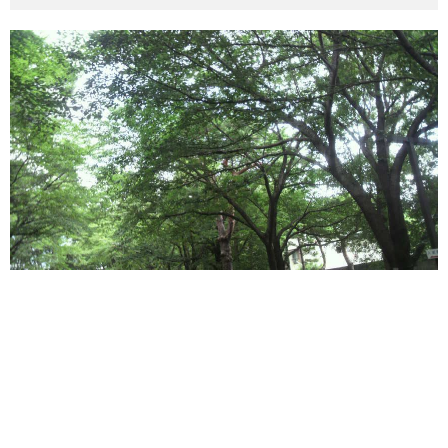
その他英語関連
旅行関連あれこれ