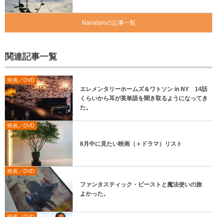
Nanataroの記事一覧
関連記事一覧
映画／DVD
エレメンタリーホームズ＆ワトソン in NY 14話
くらいから耳が英単語を聞き取るようになってき
た。
映画／DVD
8月中に見たい映画（＋ドラマ）リスト
映画／DVD
ファンタスティック・ビーストと魔法使いの旅
よかった。
映画／DVD