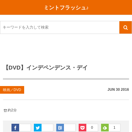
ミントフラッシュ♪
旅行、行ってきた
語学・学習
美容・健康
読書
記録
TOEIC感想・結果
今日買った本
ご朱印帳めぐり
ファスティング
食べ物
英会話！はじめました。
気になる本
イベント
リハビリ(五十肩）
考え事
英検！受験
読書メモ
小山町（静岡県）
カフェイン断ち
捨てログ
【DVD】インデペンデンス・デイ
TOEIC800点への道
川越（埼玉県）
コスメ
今日の一枚
TOEIC（作戦・ノウハウなど）
沖縄
ダイエット
月、星、宇宙
JUN
30
2016
映画／DVD
TOEIC700点への道
神戸
健康あれこれ
約2分
英単語
行ってきたあれこれ
美容あれこれ
0
1