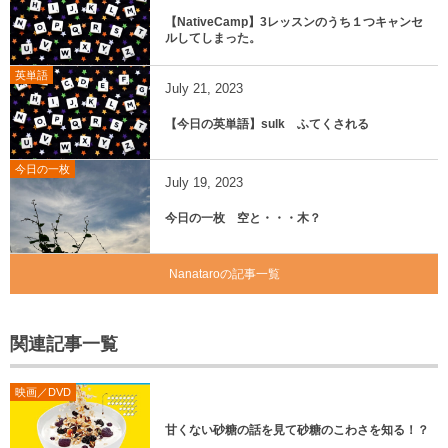
【NativeCamp】3レッスンのうち１つキャンセ
ルしてしまった。
英単語
July
21
,
2023
【今日の英単語】sulk ふてくされる
今日の一枚
July
19
,
2023
今日の一枚 空と・・・木？
Nanataroの記事一覧
関連記事一覧
映画／DVD
甘くない砂糖の話を見て砂糖のこわさを知る！？