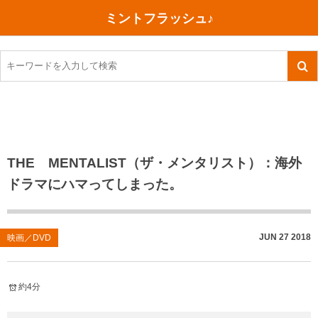
ミントフラッシュ♪
旅行、行ってきた
語学・学習
美容・健康
読書
記録
TOEIC感想・結果
今日買った本
ご朱印帳めぐり
ファスティング
食べ物
英会話！はじめました。
気になる本
イベント
リハビリ(五十肩）
考え事
英検！受験
読書メモ
小山町（静岡県）
カフェイン断ち
捨てログ
THE MENTALIST（ザ・メンタリスト）：海外
ドラマにハマってしまった。
TOEIC800点への道
川越（埼玉県）
コスメ
今日の一枚
TOEIC（作戦・ノウハウなど）
沖縄
ダイエット
月、星、宇宙
JUN
27
2018
映画／DVD
TOEIC700点への道
神戸
健康あれこれ
英単語
行ってきたあれこれ
美容あれこれ
約4分