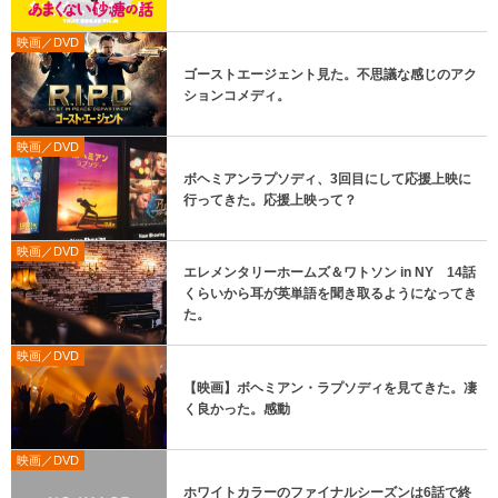
映画／DVD
ゴーストエージェント見た。不思議な感じのアク
ションコメディ。
映画／DVD
ボヘミアンラプソディ、3回目にして応援上映に
行ってきた。応援上映って？
映画／DVD
エレメンタリーホームズ＆ワトソン in NY 14話
くらいから耳が英単語を聞き取るようになってき
た。
映画／DVD
【映画】ボヘミアン・ラプソディを見てきた。凄
く良かった。感動
映画／DVD
ホワイトカラーのファイナルシーズンは6話で終