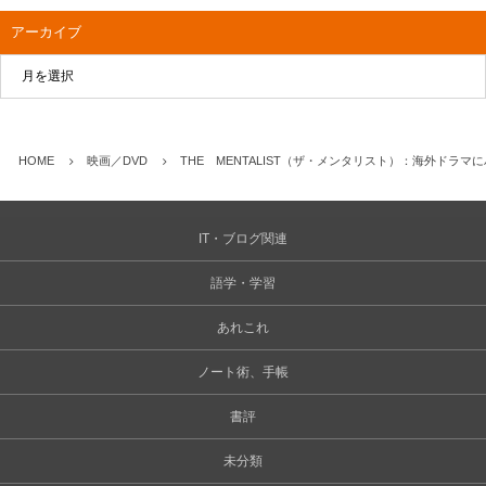
アーカイブ
HOME
映画／DVD
THE MENTALIST（ザ・メンタリスト）：海外ドラマ
IT・ブログ関連
語学・学習
あれこれ
ノート術、手帳
書評
未分類