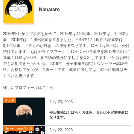
Nanataro
2016年5月からブログを始めて、2016年は448記事、2017年は、1,280記
事、2018年は、1,456記事を書きました。2018年12月現在の記事数は、
3,184記事。「書くのが好き」の成せるワザです。TOEICは30回以上受け
続けています。もはやライフワーク！ TOEIC700点達成を2018年の5月に
達成！目標は900点。多言語の勉強に楽しさを見出してます。今度は旅行
でも活用できたらいいな。2018年、分子栄養学認定カウンセラー試験合
格。合格してからが、スタートです。健康に関しては、本当に知識はチ
カラだと思います。
詳しいプロフィールはこちら
考え事
July
23
,
2023
毎日投稿はしばらくお休み、または不定期更新に
なります。
Native campの記録
July
22
,
2023