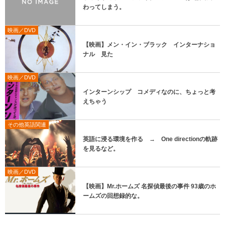
わってしまう。
映画／DVD
【映画】メン・イン・ブラック インターナショ
ナル 見た
映画／DVD
インターンシップ コメディなのに、ちょっと考
えちゃう
その他英語関連
英語に浸る環境を作る → One directionの軌跡
を見るなど。
映画／DVD
【映画】Mr.ホームズ 名探偵最後の事件 93歳のホ
ームズの回想録的な。