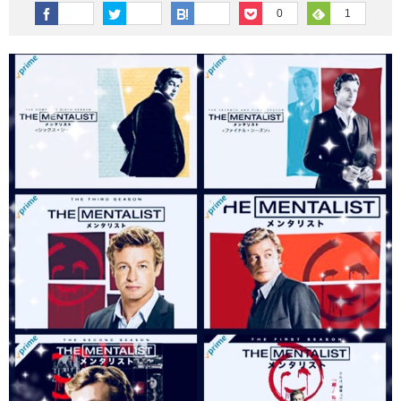
その他英語関連
旅行関連あれこれ
0
1