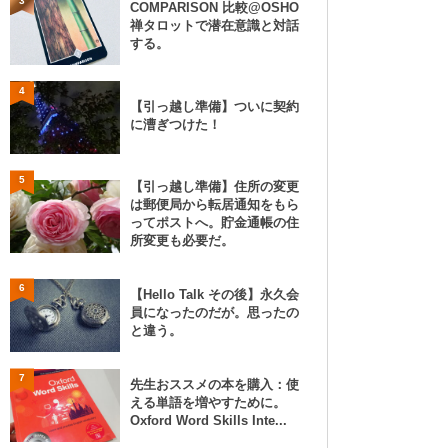
3
COMPARISON 比較@OSHO
禅タロットで潜在意識と対話
する。
4
【引っ越し準備】ついに契約
に漕ぎつけた！
5
【引っ越し準備】住所の変更
は郵便局から転居通知をもら
ってポストへ。貯金通帳の住
所変更も必要だ。
6
【Hello Talk その後】永久会
員になったのだが。思ったの
と違う。
7
先生おススメの本を購入：使
える単語を増やすために。
Oxford Word Skills Inte...