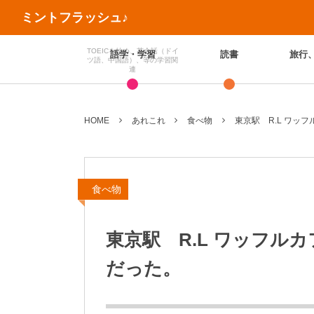
ミントフラッシュ♪
TOEICを始め、英会話（ドイ
語学・学習
読書
旅行
ツ語、中国語）、等の学習関
連
HOME
あれこれ
食べ物
東京駅 R.L ワッ
食べ物
東京駅 R.L ワッフル
だった。