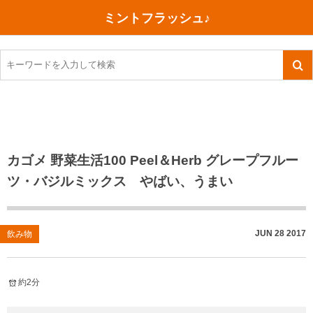
ミントフラッシュ♪
旅行、行ってきた
語学・学習
美容・健康
読書
記録
TOEIC感想・結果
今日買った本
ご朱印帳めぐり
ファスティング
食べ物
英会話！はじめました。
気になる本
イベント
リハビリ(五十肩）
考え事
英検！受験
読書メモ
小山町（静岡県）
カフェイン断ち
捨てログ
カゴメ 野菜生活100 Peel＆Herb グレープフルー
ツ・バジルミックス やばい、うまい
TOEIC800点への道
川越（埼玉県）
コスメ
今日の一枚
TOEIC（作戦・ノウハウなど）
沖縄
ダイエット
月、星、宇宙
JUN
28
2017
飲み物
TOEIC700点への道
神戸
健康あれこれ
英単語
行ってきたあれこれ
美容あれこれ
約2分