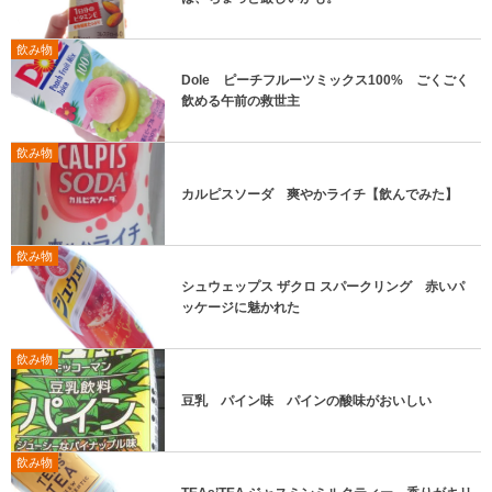
飲み物
Dole ピーチフルーツミックス100% ごくごく
飲める午前の救世主
飲み物
カルピスソーダ 爽やかライチ【飲んでみた】
飲み物
シュウェップス ザクロ スパークリング 赤いパ
ッケージに魅かれた
飲み物
豆乳 パイン味 パインの酸味がおいしい
飲み物