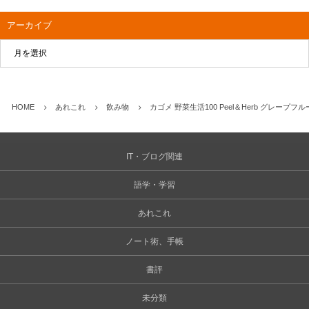
アーカイブ
HOME
あれこれ
飲み物
カゴメ 野菜生活100 Peel＆Herb グレー
IT・ブログ関連
語学・学習
あれこれ
ノート術、手帳
書評
未分類