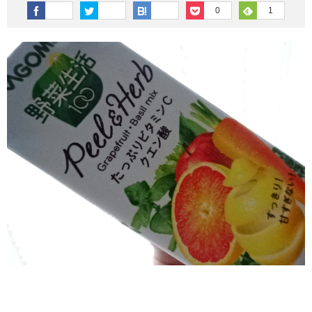
その他英語関連
旅行関連あれこれ
0
1