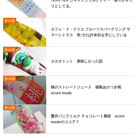
TEAs’TEA ジャスミンミルクティー 香りがキリ
リとしてる。
飲み物
カフェ・ド・クリエ フルーツスパークリング サ
マーシトラス 気づけば5本目を手にしている
飲み物
カカオミント 美味しかった話
飲み物
桃のストレートジュース 福島あかつき桃
acure made
飲み物
贅沢バニラミルク チョコレート風味 acure
madeのココア？