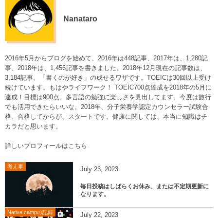
Nanataro
2016年5月からブログを始めて、2016年は448記事、2017年は、1,280記
事、2018年は、1,456記事を書きました。2018年12月現在の記事数は、
3,184記事。「書くのが好き」の成せるワザです。TOEICは30回以上受け
続けています。もはやライフワーク！ TOEIC700点達成を2018年の5月に
達成！目標は900点。多言語の勉強に楽しさを見出してます。今度は旅行
でも活用できたらいいな。2018年、分子栄養学認定カウンセラー試験合
格。合格してからが、スタートです。健康に関しては、本当に知識はチ
カラだと思います。
詳しいプロフィールはこちら
考え事
July
23
,
2023
毎日投稿はしばらくお休み、または不定期更新に
なります。
Native campの記録
July
22
,
2023