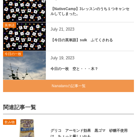
【NativeCamp】3レッスンのうち１つキャンセ
ルしてしまった。
英単語
July
21
,
2023
【今日の英単語】sulk ふてくされる
今日の一枚
July
19
,
2023
今日の一枚 空と・・・木？
Nanataroの記事一覧
関連記事一覧
飲み物
グリコ アーモンド効果 黒ゴマ 砂糖不使用
は、ちょっと厳しいかも。