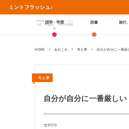
ミントフラッシュ♪
TOEICを始め、英会話（ドイ
語学・学習
読書
旅行
ツ語、中国語）、等の学習関
連
HOME
あれこれ
考え事
自分が自分に一番厳
考え事
自分が自分に一番厳しい
約2分