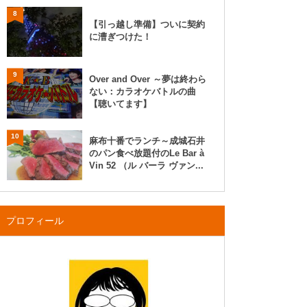
8
【引っ越し準備】ついに契約
に漕ぎつけた！
9
Over and Over ～夢は終わら
ない：カラオケバトルの曲
【聴いてます】
10
麻布十番でランチ～成城石井
のパン食べ放題付のLe Bar à
Vin 52 （ル バーラ ヴァン...
プロフィール