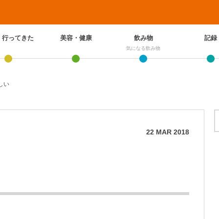
、行ってきた
美容・健康
飲み物
記録
気になる飲み物
しい
22
MAR
2018