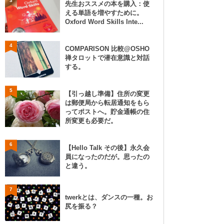
3
先生おススメの本を購入：使
える単語を増やすために。
Oxford Word Skills Inte...
4
COMPARISON 比較@OSHO
禅タロットで潜在意識と対話
する。
5
【引っ越し準備】住所の変更
は郵便局から転居通知をもら
ってポストへ。貯金通帳の住
所変更も必要だ。
6
【Hello Talk その後】永久会
員になったのだが。思ったの
と違う。
7
twerkとは、ダンスの一種。お
尻を振る？