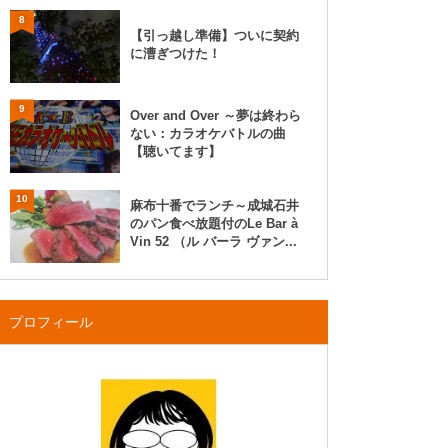
8
【引っ越し準備】ついに契約
に漕ぎつけた！
9
Over and Over ～夢は終わら
ない：カラオケバトルの曲
【聴いてます】
10
麻布十番でランチ～成城石井
のパン食べ放題付のLe Bar à
Vin 52 （ル バーラ ヴァン...
プロフィール