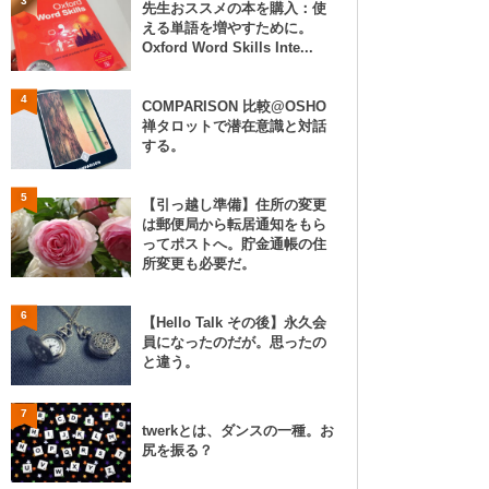
3
先生おススメの本を購入：使
える単語を増やすために。
Oxford Word Skills Inte...
4
COMPARISON 比較@OSHO
禅タロットで潜在意識と対話
する。
5
【引っ越し準備】住所の変更
は郵便局から転居通知をもら
ってポストへ。貯金通帳の住
所変更も必要だ。
6
【Hello Talk その後】永久会
員になったのだが。思ったの
と違う。
7
twerkとは、ダンスの一種。お
尻を振る？