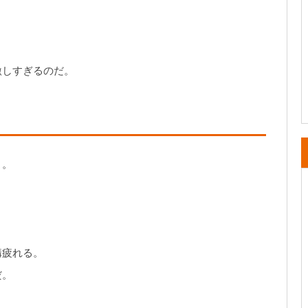
激しすぎるのだ。
と。
構疲れる。
だ。