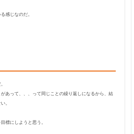
いる感じなのだ。
だ。
きがあって、、、って同じことの繰り返しになるから、結
ない。
を目標にしようと思う。