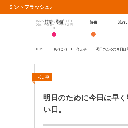
ミントフラッシュ♪
TOEICを始め、英会話（ドイ
語学・学習
読書
旅行
ツ語、中国語）、等の学習関
連
HOME
あれこれ
考え事
明日のために今日は
考え事
明日のために今日は早く
い日。