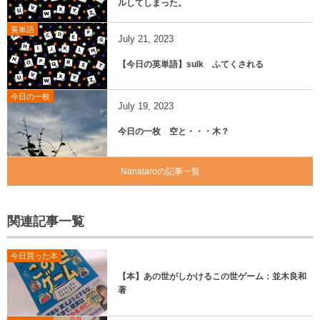
ルしてしまった。
英単語
July
21
,
2023
【今日の英単語】sulk ふてくされる
今日の一枚
July
19
,
2023
今日の一枚 空と・・・木？
Nanataroの記事一覧
関連記事一覧
今日買った本
【本】あの世がしかけるこの世ゲーム：並木良和
著