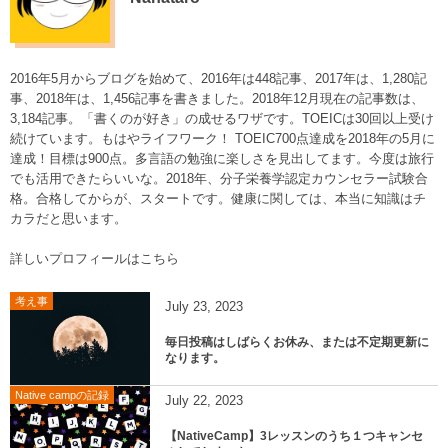
2016年5月からブログを始めて、2016年は448記事、2017年は、1,280記
事、2018年は、1,456記事を書きました。2018年12月現在の記事数は、
3,184記事。「書くのが好き」の成せるワザです。TOEICは30回以上受け
続けています。もはやライフワーク！ TOEIC700点達成を2018年の5月に
達成！目標は900点。多言語の勉強に楽しさを見出してます。今度は旅行
でも活用できたらいいな。2018年、分子栄養学認定カウンセラー試験合
格。合格してからが、スタートです。健康に関しては、本当に知識はチ
カラだと思います。
詳しいプロフィールはこちら
考え事
July
23
,
2023
毎日投稿はしばらくお休み、または不定期更新に
なります。
Native campの記録
July
22
,
2023
【NativeCamp】3レッスンのうち１つキャンセ