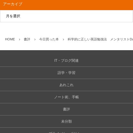
アーカイブ
HOME
書評
今日買った本
科学的に正しい英語勉強法 メンタリストDa
IT・ブログ関連
語学・学習
あれこれ
ノート術、手帳
書評
未分類