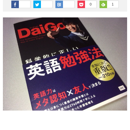
その他英語関連
旅行関連あれこれ
0
1