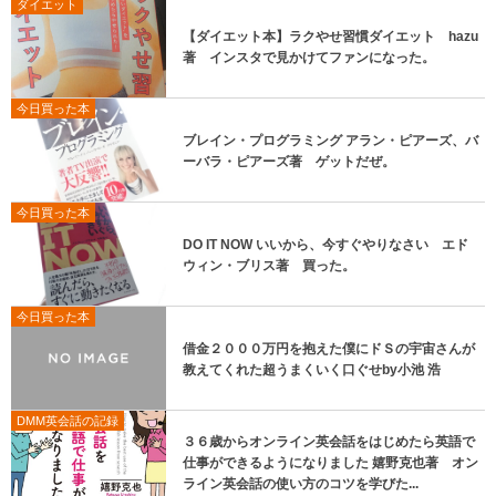
ダイエット
【ダイエット本】ラクやせ習慣ダイエット hazu
著 インスタで見かけてファンになった。
今日買った本
ブレイン・プログラミング アラン・ピアーズ、バ
ーバラ・ピアーズ著 ゲットだぜ。
今日買った本
DO IT NOW いいから、今すぐやりなさい エド
ウィン・ブリス著 買った。
今日買った本
借金２０００万円を抱えた僕にドＳの宇宙さんが
教えてくれた超うまくいく口ぐせby小池 浩
DMM英会話の記録
３６歳からオンライン英会話をはじめたら英語で
仕事ができるようになりました 嬉野克也著 オン
ライン英会話の使い方のコツを学びた...