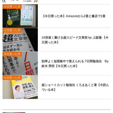
今日買った本
【今日買った本】Amazonから2冊と書店で1冊
今日買った本
10倍速く書ける超スピード文章術 by 上阪徹 【今
日買った本】
今日買った本
効率よく短期集中で覚えられる 7日間勉強法 By
鈴木 秀明【今日買った本】
今日買った本
超ショートカット勉強法 くろまあくと著【今読ん
でいる本】