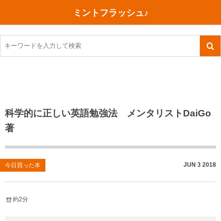
ミントフラッシュ♪
旅行、行ってきた
語学・学習
美容・健康
読書
記録
TOEIC感想・結果
今日買った本
ご朱印帳めぐり
ファスティング
食べ物
英会話！はじめました。
気になる本
イベント
リハビリ(五十肩）
考え事
英検！受験
読書メモ
小山町（静岡県）
カフェイン断ち
捨てログ
科学的に正しい英語勉強法 メンタリストDaiGo
著
TOEIC800点への道
川越（埼玉県）
コスメ
今日の一枚
TOEIC（作戦・ノウハウなど）
沖縄
ダイエット
月、星、宇宙
JUN
3
2018
今日買った本
TOEIC700点への道
神戸
健康あれこれ
英単語
行ってきたあれこれ
美容あれこれ
約2分