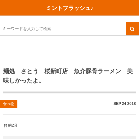
ミントフラッシュ♪
旅行、行ってきた
語学・学習
美容・健康
読書
記録
TOEIC感想・結果
今日買った本
ご朱印帳めぐり
ファスティング
食べ物
英会話！はじめました。
気になる本
イベント
リハビリ(五十肩）
考え事
英検！受験
読書メモ
小山町（静岡県）
カフェイン断ち
捨てログ
麺処 さとう 桜新町店 魚介豚骨ラーメン 美
味しかったよ。
TOEIC800点への道
川越（埼玉県）
コスメ
今日の一枚
TOEIC（作戦・ノウハウなど）
沖縄
ダイエット
月、星、宇宙
SEP
24
2018
食べ物
TOEIC700点への道
神戸
健康あれこれ
英単語
行ってきたあれこれ
美容あれこれ
約2分