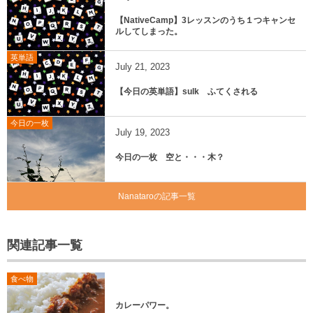
【NativeCamp】3レッスンのうち１つキャンセ
ルしてしまった。
英単語
July
21
,
2023
【今日の英単語】sulk ふてくされる
今日の一枚
July
19
,
2023
今日の一枚 空と・・・木？
Nanataroの記事一覧
関連記事一覧
食べ物
カレーパワー。