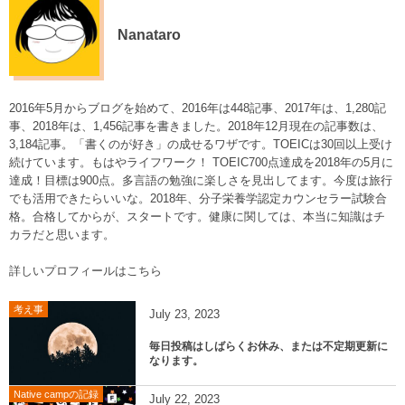
Nanataro
2016年5月からブログを始めて、2016年は448記事、2017年は、1,280記
事、2018年は、1,456記事を書きました。2018年12月現在の記事数は、
3,184記事。「書くのが好き」の成せるワザです。TOEICは30回以上受け
続けています。もはやライフワーク！ TOEIC700点達成を2018年の5月に
達成！目標は900点。多言語の勉強に楽しさを見出してます。今度は旅行
でも活用できたらいいな。2018年、分子栄養学認定カウンセラー試験合
格。合格してからが、スタートです。健康に関しては、本当に知識はチ
カラだと思います。
詳しいプロフィールはこちら
考え事
July
23
,
2023
毎日投稿はしばらくお休み、または不定期更新に
なります。
Native campの記録
July
22
,
2023