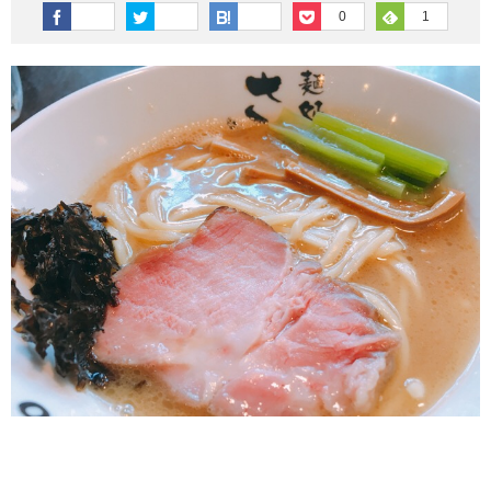
その他英語関連
旅行関連あれこれ
0
1