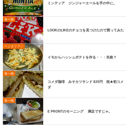
ミンティア ジンジャーエールを手の中に。
食べ物
LOOKのLIKEのチョコを見つけたので買ってみた
ベジタリアン
イモからハッシュポテトを作る・・・失敗？
食べ物
コメダ珈琲 みそカツサンド 820円 祝★初コメ
ダ
食べ物
E PRONTのモーニング 満足ですじゃ。