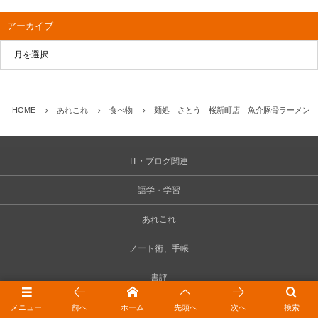
アーカイブ
HOME
あれこれ
食べ物
麺処 さとう 桜新町店 魚介豚骨ラーメン 
IT・ブログ関連
語学・学習
あれこれ
ノート術、手帳
書評
未分類
メニュー
前へ
ホーム
先頭へ
次へ
検索