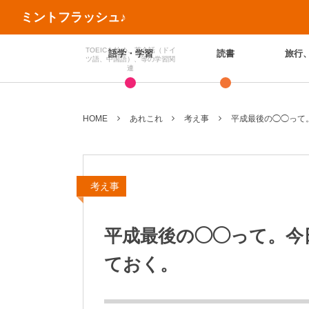
ミントフラッシュ♪
TOEICを始め、英会話（ドイ
語学・学習
読書
旅行
ツ語、中国語）、等の学習関
連
HOME
あれこれ
考え事
平成最後の◯◯って
考え事
平成最後の◯◯って。今
ておく。