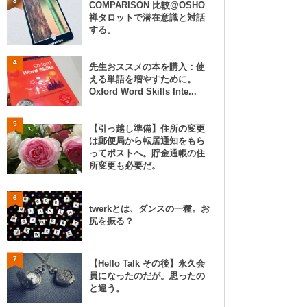
3
COMPARISON 比較@OSHO
禅タロットで潜在意識と対話
する。
4
先生おススメの本を購入：使
える単語を増やすために。
Oxford Word Skills Inte...
5
【引っ越し準備】住所の変更
は郵便局から転居通知をもら
ってポストへ。貯金通帳の住
所変更も必要だ。
6
twerkとは、ダンスの一種。お
尻を振る？
7
【Hello Talk その後】永久会
員になったのだが。思ったの
と違う。