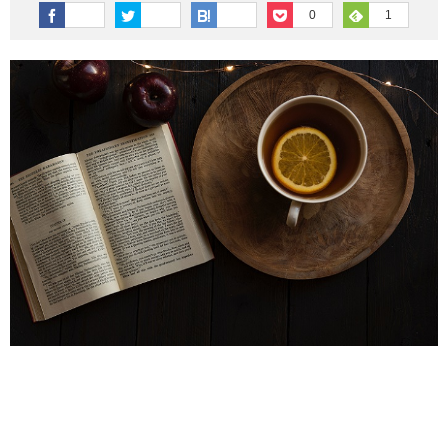
その他英語関連
旅行関連あれこれ
0
1