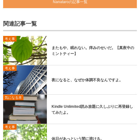
Nanataroの記事一覧
関連記事一覧
考え事
またもや、眠れない。痒みのせいだ。【真夜中の
ミントティー】
考え事
夜になると、なぜか体調不良なんですよ。
気になる本
Kindle Unlimited読み放題に久しぶりに再登録し
てみたよ。
考え事
休日があっという間に溶ける。