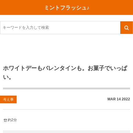
ミントフラッシュ♪
旅行、行ってきた
語学・学習
美容・健康
読書
記録
TOEIC感想・結果
今日買った本
ご朱印帳めぐり
ファスティング
食べ物
英会話！はじめました。
気になる本
イベント
リハビリ(五十肩）
考え事
英検！受験
読書メモ
小山町（静岡県）
カフェイン断ち
捨てログ
ホワイトデーもバレンタインも。お菓子でいっぱ
い。
TOEIC800点への道
川越（埼玉県）
コスメ
今日の一枚
TOEIC（作戦・ノウハウなど）
沖縄
ダイエット
月、星、宇宙
MAR
14
2022
考え事
TOEIC700点への道
神戸
健康あれこれ
英単語
行ってきたあれこれ
美容あれこれ
約2分