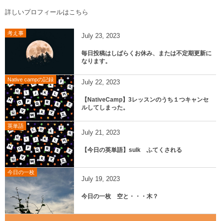
詳しいプロフィールはこちら
考え事
July
23
,
2023
毎日投稿はしばらくお休み、または不定期更新に
なります。
Native campの記録
July
22
,
2023
【NativeCamp】3レッスンのうち１つキャンセ
ルしてしまった。
英単語
July
21
,
2023
【今日の英単語】sulk ふてくされる
今日の一枚
July
19
,
2023
今日の一枚 空と・・・木？