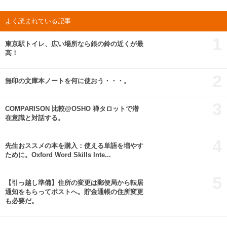
よく読まれている記事
1
東京駅トイレ、広い場所なら銀の鈴の近くが最
高！
2
無印の文庫本ノートを何に使おう・・・。
3
COMPARISON 比較@OSHO 禅タロットで潜
在意識と対話する。
4
先生おススメの本を購入：使える単語を増やす
ために。Oxford Word Skills Inte...
5
【引っ越し準備】住所の変更は郵便局から転居
通知をもらってポストへ。貯金通帳の住所変更
も必要だ。