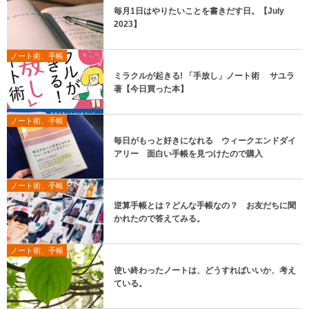
毎月1日はやりたいことを書きだす日。【July
2023】
ノート術、手帳
ミラクルが起きる! 「手放し」ノート術 サユラ
著【今日買った本】
ノート術、手帳
毎日がもっと好きになれる ウィークエンドダイ
アリー 面白い手帳を見つけたので購入
ノート術、手帳
逆算手帳とは？どんな手帳なの？ お友だちに聞
かれたので答えてみる。
ノート術、手帳
使い終わったノートは、どうすればいいか、考え
ている。