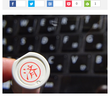
その他英語関連
旅行関連あれこれ
0
1