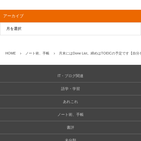
アーカイブ
HOME
ノート術、手帳
月末にはDone List。締めはTOEICの予定です
IT・ブログ関連
語学・学習
あれこれ
ノート術、手帳
書評
未分類