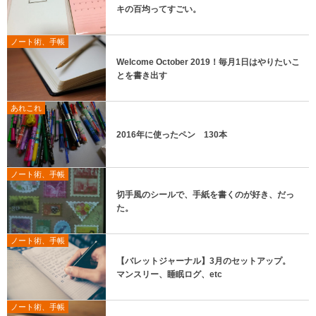
キの百均ってすごい。
ノート術、手帳
Welcome October 2019！毎月1日はやりたいこ
とを書き出す
あれこれ
2016年に使ったペン 130本
ノート術、手帳
切手風のシールで、手紙を書くのが好き、だっ
た。
ノート術、手帳
【バレットジャーナル】3月のセットアップ。
マンスリー、睡眠ログ、etc
ノート術、手帳