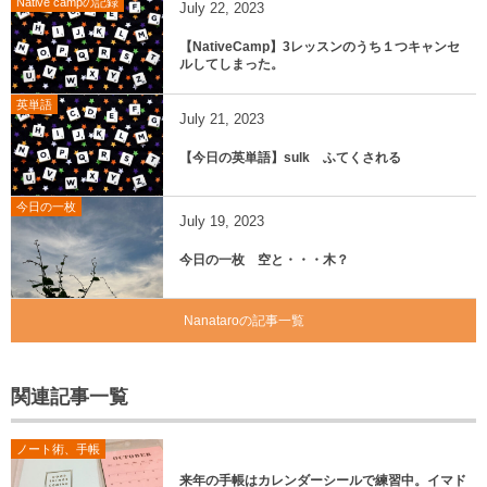
Native campの記録
July
22
,
2023
【NativeCamp】3レッスンのうち１つキャンセ
ルしてしまった。
英単語
July
21
,
2023
【今日の英単語】sulk ふてくされる
今日の一枚
July
19
,
2023
今日の一枚 空と・・・木？
Nanataroの記事一覧
関連記事一覧
ノート術、手帳
来年の手帳はカレンダーシールで練習中。イマド