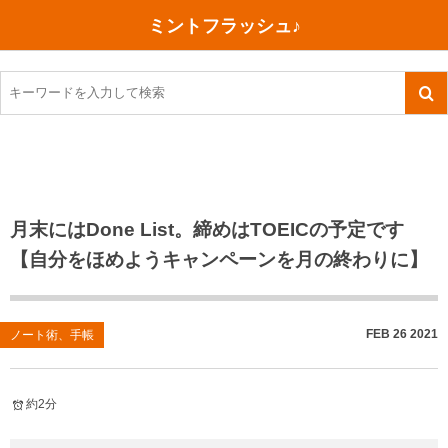
ミントフラッシュ♪
旅行、行ってきた
語学・学習
美容・健康
読書
記録
TOEIC感想・結果
今日買った本
ご朱印帳めぐり
ファスティング
食べ物
英会話！はじめました。
気になる本
イベント
リハビリ(五十肩）
考え事
英検！受験
読書メモ
小山町（静岡県）
カフェイン断ち
捨てログ
月末にはDone List。締めはTOEICの予定です
【自分をほめようキャンペーンを月の終わりに】
TOEIC800点への道
川越（埼玉県）
コスメ
今日の一枚
TOEIC（作戦・ノウハウなど）
沖縄
ダイエット
月、星、宇宙
FEB
26
2021
ノート術、手帳
TOEIC700点への道
神戸
健康あれこれ
英単語
行ってきたあれこれ
美容あれこれ
約2分