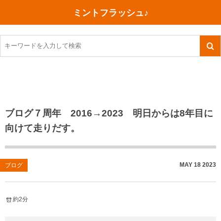
ミントフラッシュ♪
旅行、行ってきた
語学・学習
美容・健康
読書
記録
TOEIC感想・結果
今日買った本
ご朱印帳めぐり
ファスティング
食べ物
英会話！はじめました。
気になる本
イベント
リハビリ(五十肩）
考え事
英検！受験
読書メモ
小山町（静岡県）
カフェイン断ち
捨てログ
ブログ７周年 2016→2023 明日からは8年目に
向けて走りだす。
TOEIC800点への道
川越（埼玉県）
コスメ
今日の一枚
TOEIC（作戦・ノウハウなど）
沖縄
ダイエット
月、星、宇宙
MAY
18
2023
ブログ
TOEIC700点への道
神戸
健康あれこれ
英単語
行ってきたあれこれ
美容あれこれ
約2分