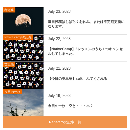
考え事
July
23
,
2023
毎日投稿はしばらくお休み、または不定期更新に
なります。
Native campの記録
July
22
,
2023
【NativeCamp】3レッスンのうち１つキャンセ
ルしてしまった。
英単語
July
21
,
2023
【今日の英単語】sulk ふてくされる
今日の一枚
July
19
,
2023
今日の一枚 空と・・・木？
Nanataroの記事一覧