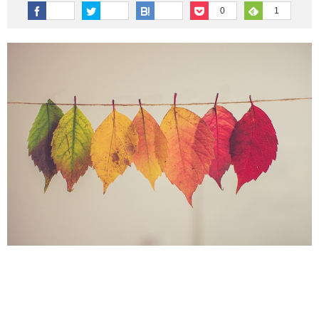
その他英語関連
旅行関連あれこれ
0
1