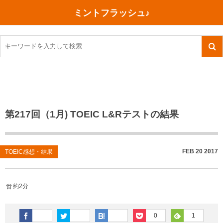
ミントフラッシュ♪
旅行、行ってきた
語学・学習
美容・健康
読書
記録
TOEIC感想・結果
今日買った本
ご朱印帳めぐり
ファスティング
食べ物
英会話！はじめました。
気になる本
イベント
リハビリ(五十肩）
考え事
英検！受験
読書メモ
小山町（静岡県）
カフェイン断ち
捨てログ
第217回（1月) TOEIC L&Rテストの結果
TOEIC800点への道
川越（埼玉県）
コスメ
今日の一枚
TOEIC（作戦・ノウハウなど）
沖縄
ダイエット
月、星、宇宙
FEB
20
2017
TOEIC感想・結果
TOEIC700点への道
神戸
健康あれこれ
約2分
英単語
行ってきたあれこれ
美容あれこれ
0
1