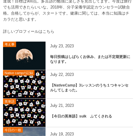
達成！目標は900点。多言語の勉強に楽しさを見出してます。今度は旅行
でも活用できたらいいな。2018年、分子栄養学認定カウンセラー試験合
格。合格してからが、スタートです。健康に関しては、本当に知識はチ
カラだと思います。
詳しいプロフィールはこちら
考え事
July
23
,
2023
毎日投稿はしばらくお休み、または不定期更新に
なります。
Native campの記録
July
22
,
2023
【NativeCamp】3レッスンのうち１つキャンセ
ルしてしまった。
英単語
July
21
,
2023
【今日の英単語】sulk ふてくされる
今日の一枚
July
19
,
2023