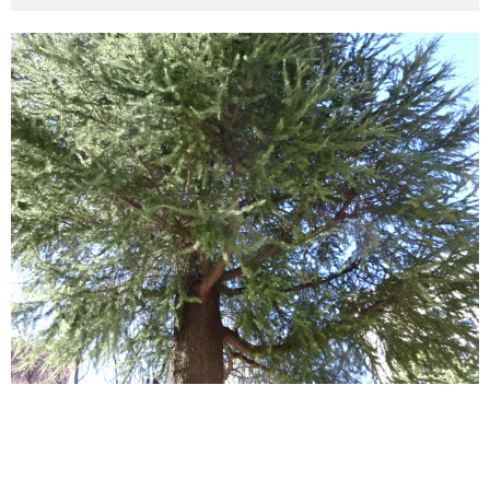
その他英語関連
旅行関連あれこれ