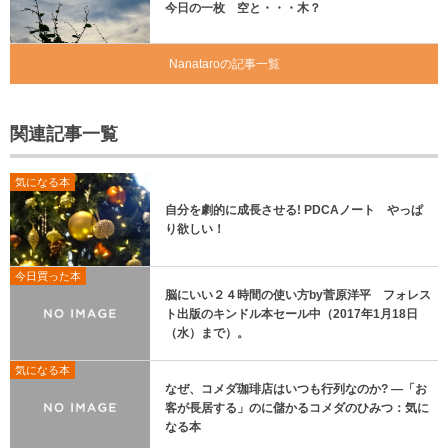
今日の一枚 空と・・・木？
Nanataroの記事一覧
関連記事一覧
気になる本
自分を劇的に成長させる! PDCAノート やっぱ
り欲しい！
今日買った本
脳にいい２４時間の使い方by菅原洋平 フォレス
ト出版のキンドル本セール中（2017年1月18日
（水）まで）。
気になる本
なぜ、コメダ珈琲店はいつも行列なのか? ―「お
客が長居する」のに儲かるコメダのひみつ：気に
なる本