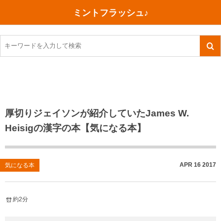
ミントフラッシュ♪
旅行、行ってきた
語学・学習
美容・健康
読書
記録
TOEIC感想・結果
今日買った本
ご朱印帳めぐり
ファスティング
食べ物
英会話！はじめました。
気になる本
イベント
リハビリ(五十肩）
考え事
英検！受験
読書メモ
小山町（静岡県）
カフェイン断ち
捨てログ
厚切りジェイソンが紹介していたJames W.
Heisigの漢字の本【気になる本】
TOEIC800点への道
川越（埼玉県）
コスメ
今日の一枚
TOEIC（作戦・ノウハウなど）
沖縄
ダイエット
月、星、宇宙
APR
16
2017
気になる本
TOEIC700点への道
神戸
健康あれこれ
英単語
行ってきたあれこれ
美容あれこれ
約2分