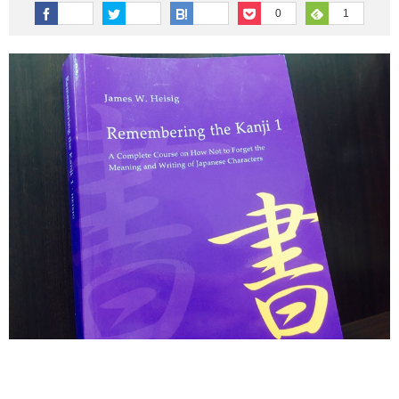
その他英語関連
旅行関連あれこれ
0
1