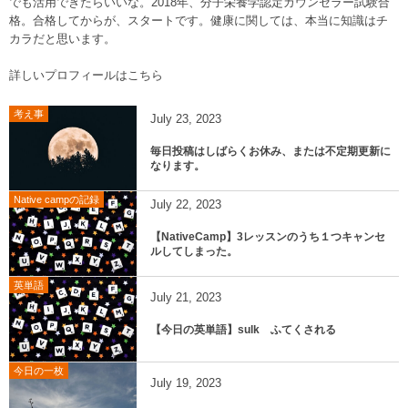
でも活用できたらいいな。2018年、分子栄養学認定カウンセラー試験合
格。合格してからが、スタートです。健康に関しては、本当に知識はチ
カラだと思います。
詳しいプロフィールはこちら
考え事
July
23
,
2023
毎日投稿はしばらくお休み、または不定期更新に
なります。
Native campの記録
July
22
,
2023
【NativeCamp】3レッスンのうち１つキャンセ
ルしてしまった。
英単語
July
21
,
2023
【今日の英単語】sulk ふてくされる
今日の一枚
July
19
,
2023