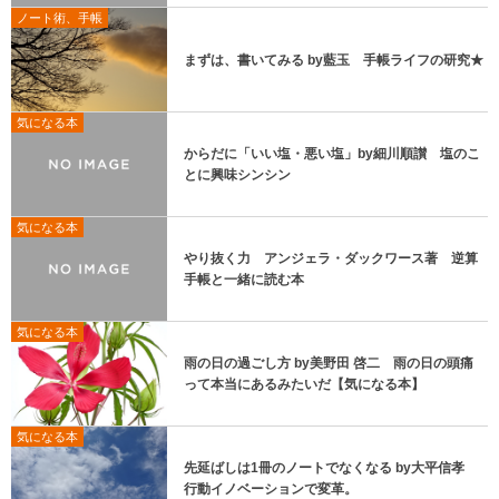
ノート術、手帳
まずは、書いてみる by藍玉 手帳ライフの研究★
気になる本
からだに「いい塩・悪い塩」by細川順讃 塩のこ
とに興味シンシン
気になる本
やり抜く力 アンジェラ・ダックワース著 逆算
手帳と一緒に読む本
気になる本
雨の日の過ごし方 by美野田 啓二 雨の日の頭痛
って本当にあるみたいだ【気になる本】
気になる本
先延ばしは1冊のノートでなくなる by大平信孝
行動イノベーションで変革。