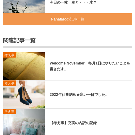
今日の一枚 空と・・・木？
Nanataroの記事一覧
関連記事一覧
考え事
Welcome November 毎月1日はやりたいことを
書きだす。
考え事
2022年仕事納め★寒い一日でした。
考え事
【考え事】充実の内訳の記録