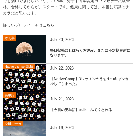
でも活用できたらいいな。2018年、分子栄養学認定カウンセラー試験合
格。合格してからが、スタートです。健康に関しては、本当に知識はチ
カラだと思います。
詳しいプロフィールはこちら
考え事
July
23
,
2023
毎日投稿はしばらくお休み、または不定期更新に
なります。
Native campの記録
July
22
,
2023
【NativeCamp】3レッスンのうち１つキャンセ
ルしてしまった。
英単語
July
21
,
2023
【今日の英単語】sulk ふてくされる
今日の一枚
July
19
,
2023