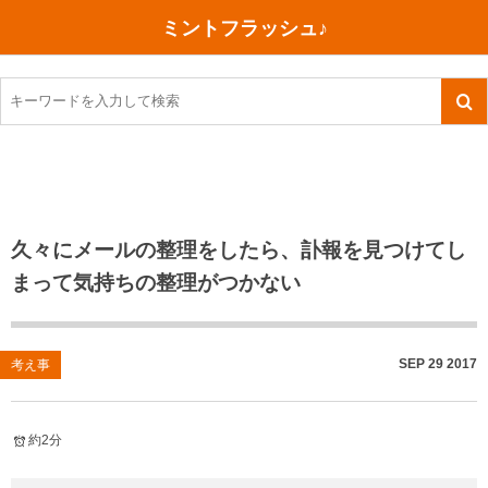
ミントフラッシュ♪
旅行、行ってきた
語学・学習
美容・健康
読書
記録
TOEIC感想・結果
今日買った本
ご朱印帳めぐり
ファスティング
食べ物
英会話！はじめました。
気になる本
イベント
リハビリ(五十肩）
考え事
英検！受験
読書メモ
小山町（静岡県）
カフェイン断ち
捨てログ
久々にメールの整理をしたら、訃報を見つけてし
まって気持ちの整理がつかない
TOEIC800点への道
川越（埼玉県）
コスメ
今日の一枚
TOEIC（作戦・ノウハウなど）
沖縄
ダイエット
月、星、宇宙
SEP
29
2017
考え事
TOEIC700点への道
神戸
健康あれこれ
英単語
行ってきたあれこれ
美容あれこれ
約2分