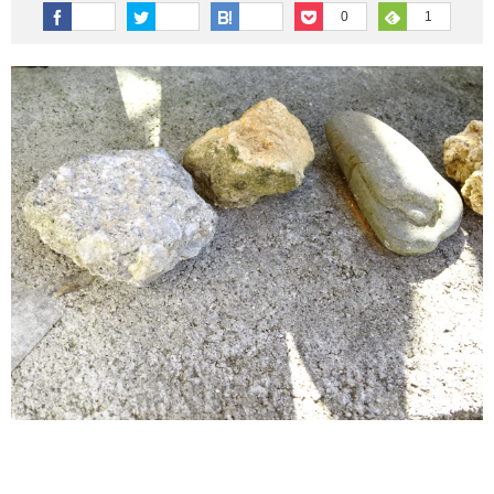
その他英語関連
旅行関連あれこれ
0
1