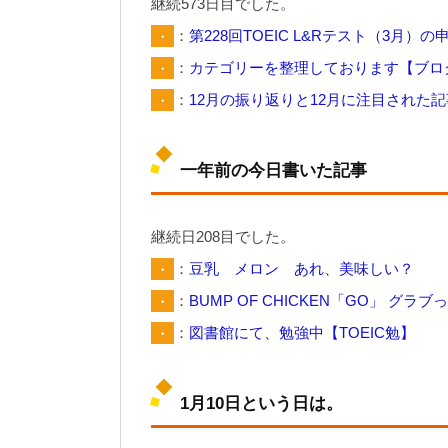
継続573日目でした。
・
：
第228回TOEIC L&Rテスト（3月
・
：
カテゴリーを整理しております【ブロ
・
：
12月の振り返りと12月に注目された記
一年前の今日書いた記事
継続日208目でした。
・
：
豆乳 メロン あれ、美味しい？
・
：
BUMP OF CHICKEN「GO」 グ
・
：
図書館にて、勉強中【TOEIC勉】
1月10日という日は。