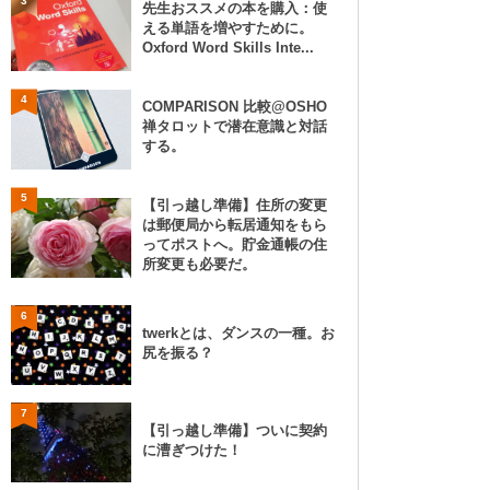
3
先生おススメの本を購入：使
える単語を増やすために。
Oxford Word Skills Inte...
4
COMPARISON 比較@OSHO
禅タロットで潜在意識と対話
する。
5
【引っ越し準備】住所の変更
は郵便局から転居通知をもら
ってポストへ。貯金通帳の住
所変更も必要だ。
6
twerkとは、ダンスの一種。お
尻を振る？
7
【引っ越し準備】ついに契約
に漕ぎつけた！