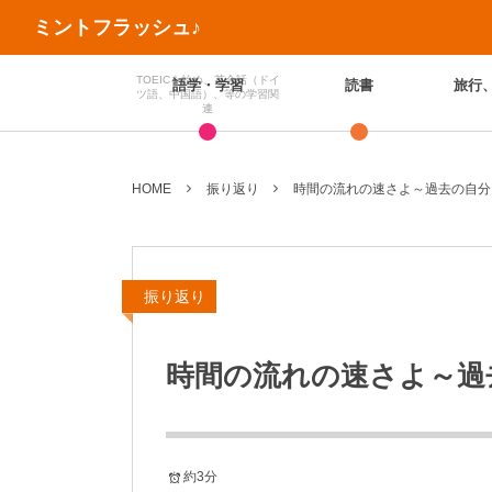
ミントフラッシュ♪
TOEICを始め、英会話（ドイ
語学・学習
読書
旅行
ツ語、中国語）、等の学習関
連
HOME
振り返り
時間の流れの速さよ～過去の自分
振り返り
時間の流れの速さよ～過
約3分