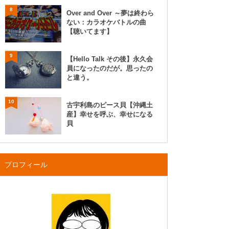
8
Over and Over ～夢は終わら
ない：カラオケバトルの曲
【聴いてます】
9
【Hello Talk その後】永久会
員になったのだが。思ったの
と違う。
10
古宇利島のピース貝【沖縄土
産】幸せを呼ぶ、幸せになる
貝
プロフィール