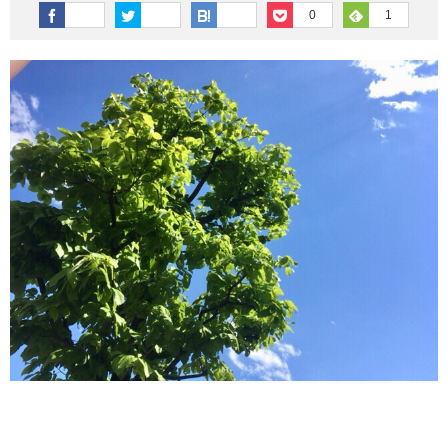
その他英語関連
旅行関連あれこれ
0
1