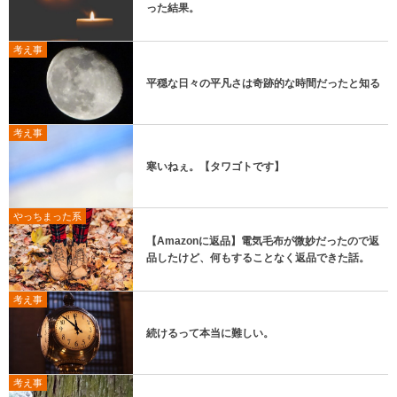
った結果。
考え事
平穏な日々の平凡さは奇跡的な時間だったと知る
考え事
寒いねぇ。【タワゴトです】
やっちまった系
【Amazonに返品】電気毛布が微妙だったので返
品したけど、何もすることなく返品できた話。
考え事
続けるって本当に難しい。
考え事