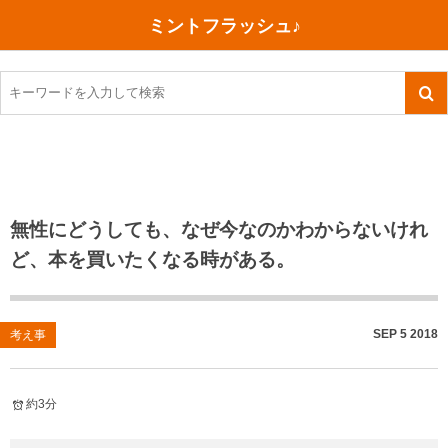
ミントフラッシュ♪
旅行、行ってきた
語学・学習
美容・健康
読書
記録
TOEIC感想・結果
今日買った本
ご朱印帳めぐり
ファスティング
食べ物
英会話！はじめました。
気になる本
イベント
リハビリ(五十肩）
考え事
英検！受験
読書メモ
小山町（静岡県）
カフェイン断ち
捨てログ
無性にどうしても、なぜ今なのかわからないけれ
ど、本を買いたくなる時がある。
TOEIC800点への道
川越（埼玉県）
コスメ
今日の一枚
TOEIC（作戦・ノウハウなど）
沖縄
ダイエット
月、星、宇宙
SEP
5
2018
考え事
TOEIC700点への道
神戸
健康あれこれ
英単語
行ってきたあれこれ
美容あれこれ
約3分