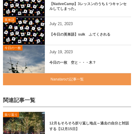
【NativeCamp】3レッスンのうち１つキャンセ
ルしてしまった。
英単語
July
21
,
2023
【今日の英単語】sulk ふてくされる
今日の一枚
July
19
,
2023
今日の一枚 空と・・・木？
Nanataroの記事一覧
関連記事一覧
振り返り
12月もそろそろ折り返し地点～過去の自分と対話
する【12月15日】