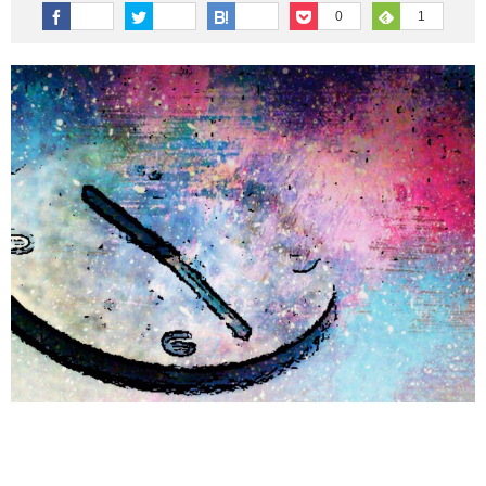
その他英語関連
旅行関連あれこれ
0
1