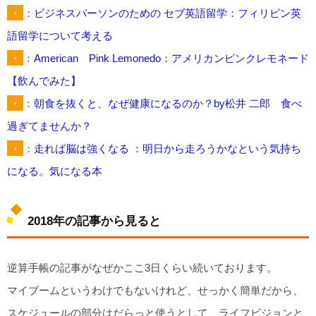
・
：
ビジネスパーソンのための セブ英語留学：フィリピン英
語留学について考える
・
：
American Pink Lemonedo：アメリカンピンクレモネード
【飲んでみた】
・
：
朝食を抜くと、なぜ健康になるのか？by松井 二郎 食べ
過ぎてませんか？
・
：
走れば脳は強くなる ：明日から走ろうかなという気持ち
になる。気になる本
2018年の記事から見ると
逆算手帳の記事がなぜかここ3日くらい続いております。
マイブームというわけでもないけれど、せっかく簡単だから、
スケジュールの部分はだらっと使うとして、ライフビジョンと