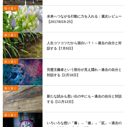
振り返り
未来へつながる行動に力を入れる：週次レビュー
【2017/6/19-25】
振り返り
人生コツコツだから面白い？！～過去の自分と対
話する【7月9日】
振り返り
完璧主義者という部分が見え隠れ～過去の自分と
対話する【2月18日】
振り返り
新たな試みも思い出の中にも～過去の自分と対話
する【11月12日】
振り返り
いろいろな想い「書」→「健」→「拡」～過去の