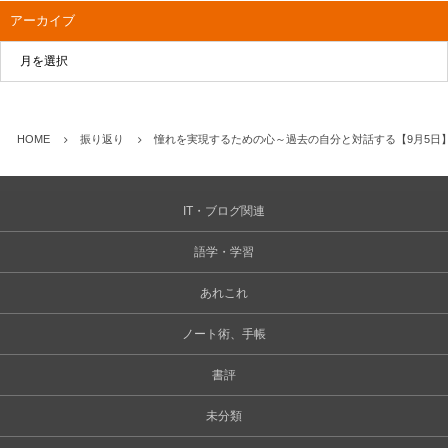
アーカイブ
HOME
振り返り
憧れを実現するための心～過去の自分と対話する【9月5日
IT・ブログ関連
語学・学習
あれこれ
ノート術、手帳
書評
未分類