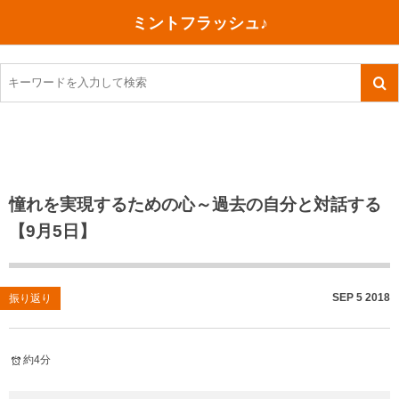
ミントフラッシュ♪
旅行、行ってきた
語学・学習
美容・健康
読書
記録
TOEIC感想・結果
今日買った本
ご朱印帳めぐり
ファスティング
食べ物
英会話！はじめました。
気になる本
イベント
リハビリ(五十肩）
考え事
英検！受験
読書メモ
小山町（静岡県）
カフェイン断ち
捨てログ
憧れを実現するための心～過去の自分と対話する
【9月5日】
TOEIC800点への道
川越（埼玉県）
コスメ
今日の一枚
TOEIC（作戦・ノウハウなど）
沖縄
ダイエット
月、星、宇宙
SEP
5
2018
振り返り
TOEIC700点への道
神戸
健康あれこれ
英単語
行ってきたあれこれ
美容あれこれ
約4分