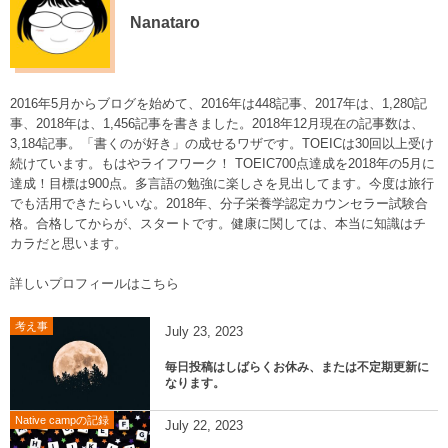
Nanataro
2016年5月からブログを始めて、2016年は448記事、2017年は、1,280記
事、2018年は、1,456記事を書きました。2018年12月現在の記事数は、
3,184記事。「書くのが好き」の成せるワザです。TOEICは30回以上受け
続けています。もはやライフワーク！ TOEIC700点達成を2018年の5月に
達成！目標は900点。多言語の勉強に楽しさを見出してます。今度は旅行
でも活用できたらいいな。2018年、分子栄養学認定カウンセラー試験合
格。合格してからが、スタートです。健康に関しては、本当に知識はチ
カラだと思います。
詳しいプロフィールはこちら
考え事
July
23
,
2023
毎日投稿はしばらくお休み、または不定期更新に
なります。
Native campの記録
July
22
,
2023