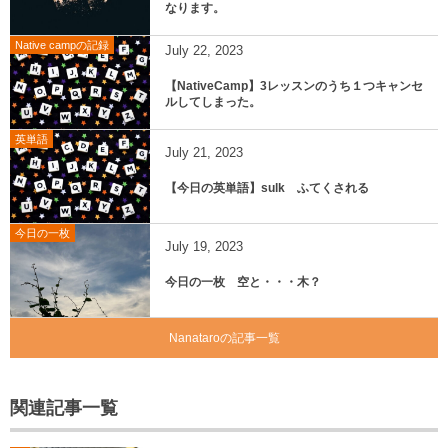
なります。
Native campの記録
July
22
,
2023
【NativeCamp】3レッスンのうち１つキャンセ
ルしてしまった。
英単語
July
21
,
2023
【今日の英単語】sulk ふてくされる
今日の一枚
July
19
,
2023
今日の一枚 空と・・・木？
Nanataroの記事一覧
関連記事一覧