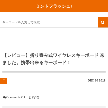
ミントフラッシュ♪
旅行、行ってきた
語学・学習
美容・健康
読書
記録
TOEIC感想・結果
今日買った本
ご朱印帳めぐり
ファスティング
食べ物
英会話！はじめました。
気になる本
イベント
リハビリ(五十肩）
考え事
英検！受験
読書メモ
小山町（静岡県）
カフェイン断ち
捨てログ
【レビュー】折り畳み式ワイヤレスキーボード 来
ました。携帯出来るキーボード！
TOEIC800点への道
川越（埼玉県）
コスメ
今日の一枚
TOEIC（作戦・ノウハウなど）
沖縄
ダイエット
月、星、宇宙
DEC
30
2018
IT
TOEIC700点への道
神戸
健康あれこれ
英単語
行ってきたあれこれ
美容あれこれ
Comments Off
約3分