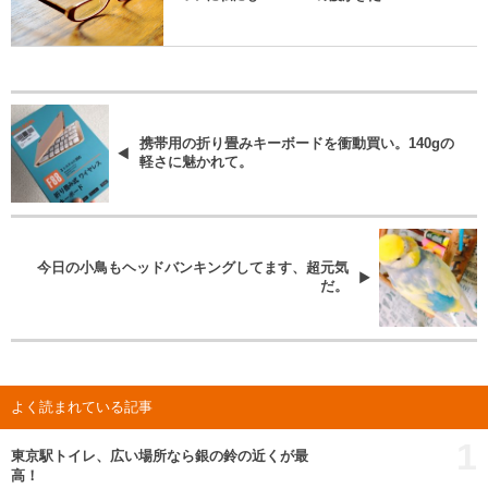
携帯用の折り畳みキーボードを衝動買い。140gの
軽さに魅かれて。
今日の小鳥もヘッドバンキングしてます、超元気
だ。
よく読まれている記事
1
東京駅トイレ、広い場所なら銀の鈴の近くが最
高！