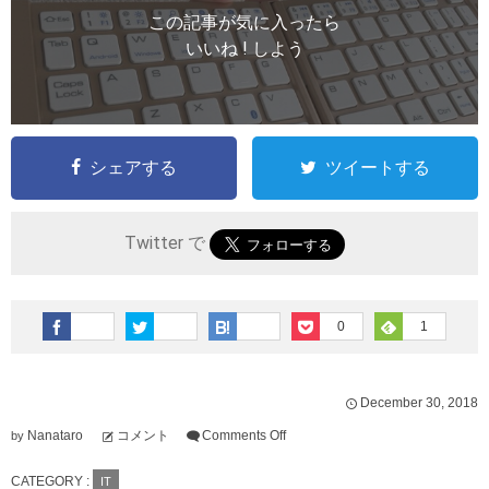
この記事が気に入ったら
いいね ! しよう
シェアする
ツイートする
Twitter で
0
1
December
30
,
2018
Nanataro
コメント
Comments Off
by
CATEGORY :
IT