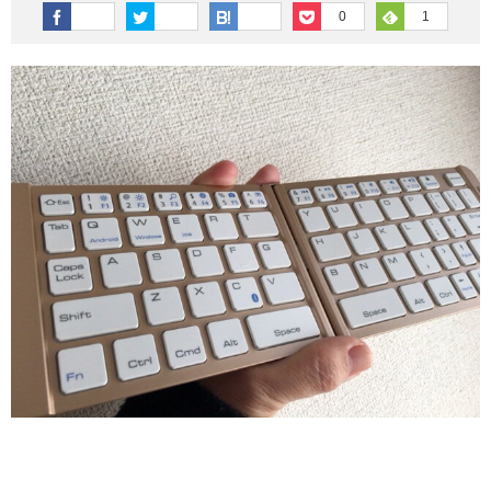
その他英語関連
旅行関連あれこれ
0
1