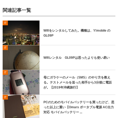
関連記事一覧
IT
Wifiをレンタルしてみた。機種は、Y!mobile の
GL09P
IT
Wifiレンタル GL09Pは思ったよりも使い易い
IT
母にガラケーのメール（SMS）のやり方を教え
る。テストメールを送った相手から3分後に電話
が。【2019年沖縄旅行】
IT
PCのためのモバイルバッテリーを買ったけど、思
った以上に重い【Omars ポータブル電源 AC出力
対応 モバイルバッテリー ...