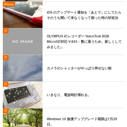
iPhone
iOS のアップデート通知を「あとで」にしてたら
そのうち聞いて来なくなって困った時の対処法
IT
OLYMPUS ICレコーダー VoiceTrek 8GB
MicroSD対応 V-843：塾に通うため、新しくして
みました...
IT
カメラのシャッターがやっぱり押せない朝
IT
いきなり、電波時計壊れる。
IT
Windows 10 無償アップグレード期限は7月29
日。