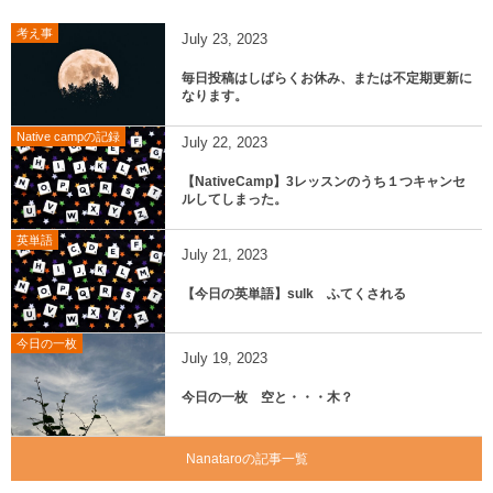
考え事
July
23
,
2023
毎日投稿はしばらくお休み、または不定期更新に
なります。
Native campの記録
July
22
,
2023
【NativeCamp】3レッスンのうち１つキャンセ
ルしてしまった。
英単語
July
21
,
2023
【今日の英単語】sulk ふてくされる
今日の一枚
July
19
,
2023
今日の一枚 空と・・・木？
Nanataroの記事一覧