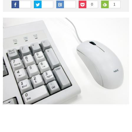
その他英語関連
旅行関連あれこれ
0
1