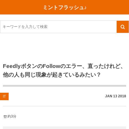
ミントフラッシュ♪
旅行、行ってきた
語学・学習
美容・健康
読書
記録
TOEIC感想・結果
今日買った本
ご朱印帳めぐり
ファスティング
食べ物
英会話！はじめました。
気になる本
イベント
リハビリ(五十肩）
考え事
英検！受験
読書メモ
小山町（静岡県）
カフェイン断ち
捨てログ
FeedlyボタンのFollowのエラー、直ったけれど、
他の人も同じ現象が起きているみたい？
TOEIC800点への道
川越（埼玉県）
コスメ
今日の一枚
TOEIC（作戦・ノウハウなど）
沖縄
ダイエット
月、星、宇宙
JAN
13
2018
IT
TOEIC700点への道
神戸
健康あれこれ
英単語
行ってきたあれこれ
美容あれこれ
約3分