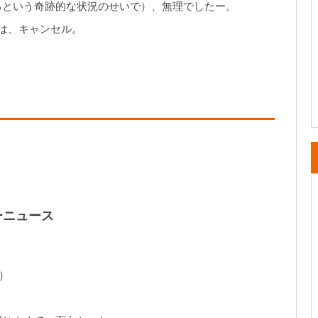
るという奇跡的な状況のせいで）、無理でしたー。
は、キャンセル。
ーニュース
）