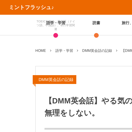
ミントフラッシュ♪
TOEICを始め、英会話（ドイ
語学・学習
読書
旅行
ツ語、中国語）、等の学習関
連
HOME
語学・学習
DMM英会話の記録
【DM
DMM英会話の記録
【DMM英会話】やる気
無理をしない。