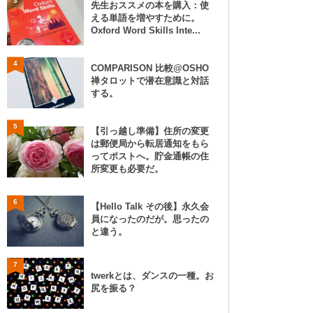
3
先生おススメの本を購入：使
える単語を増やすために。
Oxford Word Skills Inte...
4
COMPARISON 比較@OSHO
禅タロットで潜在意識と対話
する。
5
【引っ越し準備】住所の変更
は郵便局から転居通知をもら
ってポストへ。貯金通帳の住
所変更も必要だ。
6
【Hello Talk その後】永久会
員になったのだが。思ったの
と違う。
7
twerkとは、ダンスの一種。お
尻を振る？