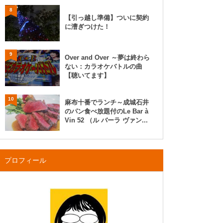
8
【引っ越し準備】ついに契約
に漕ぎつけた！
9
Over and Over ～夢は終わら
ない：カラオケバトルの曲
【聴いてます】
10
麻布十番でランチ～成城石井
のパン食べ放題付のLe Bar à
Vin 52 （ル バーラ ヴァン...
プロフィール