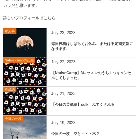
カラだと思います。
詳しいプロフィールはこちら
考え事
July
23
,
2023
毎日投稿はしばらくお休み、または不定期更新に
なります。
Native campの記録
July
22
,
2023
【NativeCamp】3レッスンのうち１つキャンセ
ルしてしまった。
英単語
July
21
,
2023
【今日の英単語】sulk ふてくされる
今日の一枚
July
19
,
2023
今日の一枚 空と・・・木？