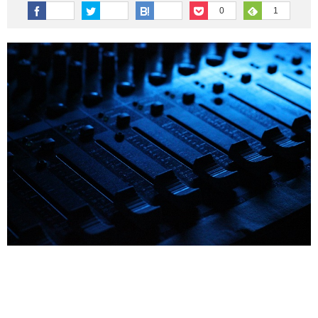
その他英語関連
旅行関連あれこれ
0
1