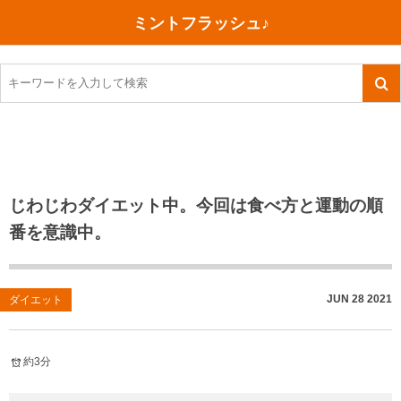
ミントフラッシュ♪
旅行、行ってきた
語学・学習
美容・健康
読書
記録
TOEIC感想・結果
今日買った本
ご朱印帳めぐり
ファスティング
食べ物
英会話！はじめました。
気になる本
イベント
リハビリ(五十肩）
考え事
英検！受験
読書メモ
小山町（静岡県）
カフェイン断ち
捨てログ
じわじわダイエット中。今回は食べ方と運動の順
番を意識中。
TOEIC800点への道
川越（埼玉県）
コスメ
今日の一枚
TOEIC（作戦・ノウハウなど）
沖縄
ダイエット
月、星、宇宙
JUN
28
2021
ダイエット
TOEIC700点への道
神戸
健康あれこれ
英単語
行ってきたあれこれ
美容あれこれ
約3分