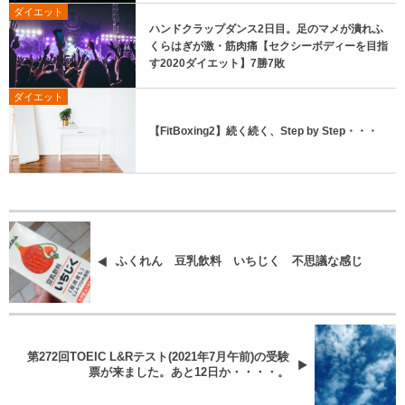
ダイエット
ハンドクラップダンス2日目。足のマメが潰れふ
くらはぎが激・筋肉痛【セクシーボディーを目指
す2020ダイエット】7勝7敗
ダイエット
【FitBoxing2】続く続く、Step by Step・・・
ふくれん 豆乳飲料 いちじく 不思議な感じ
第272回TOEIC L&Rテスト(2021年7月午前)の受験
票が来ました。あと12日か・・・・。