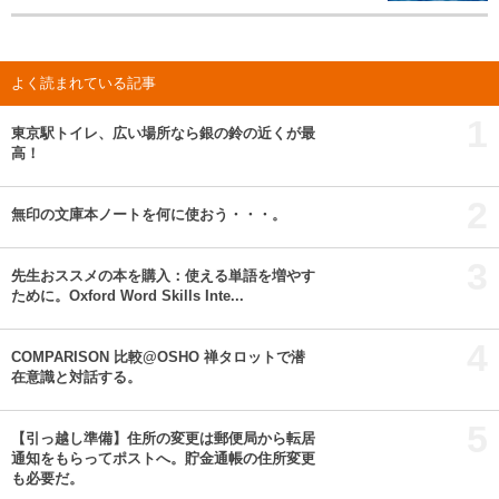
よく読まれている記事
1
東京駅トイレ、広い場所なら銀の鈴の近くが最
高！
2
無印の文庫本ノートを何に使おう・・・。
3
先生おススメの本を購入：使える単語を増やす
ために。Oxford Word Skills Inte...
4
COMPARISON 比較@OSHO 禅タロットで潜
在意識と対話する。
5
【引っ越し準備】住所の変更は郵便局から転居
通知をもらってポストへ。貯金通帳の住所変更
も必要だ。