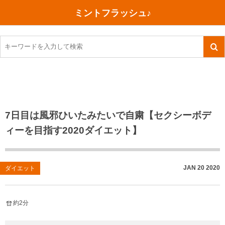
ミントフラッシュ♪
旅行、行ってきた
語学・学習
美容・健康
読書
記録
TOEIC感想・結果
今日買った本
ご朱印帳めぐり
ファスティング
食べ物
英会話！はじめました。
気になる本
イベント
リハビリ(五十肩）
考え事
英検！受験
読書メモ
小山町（静岡県）
カフェイン断ち
捨てログ
7日目は風邪ひいたみたいで自粛【セクシーボデ
ィーを目指す2020ダイエット】
TOEIC800点への道
川越（埼玉県）
コスメ
今日の一枚
TOEIC（作戦・ノウハウなど）
沖縄
ダイエット
月、星、宇宙
JAN
20
2020
ダイエット
TOEIC700点への道
神戸
健康あれこれ
英単語
行ってきたあれこれ
美容あれこれ
約2分