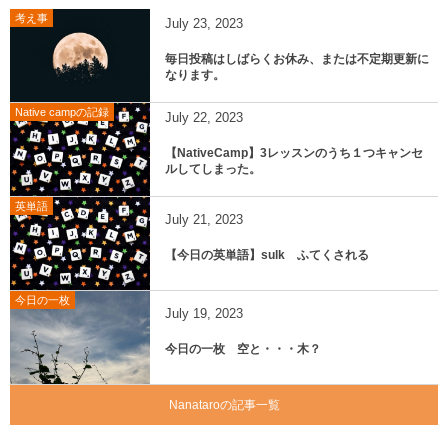
考え事
July
23
,
2023
毎日投稿はしばらくお休み、または不定期更新に
なります。
Native campの記録
July
22
,
2023
【NativeCamp】3レッスンのうち１つキャンセ
ルしてしまった。
英単語
July
21
,
2023
【今日の英単語】sulk ふてくされる
今日の一枚
July
19
,
2023
今日の一枚 空と・・・木？
Nanataroの記事一覧