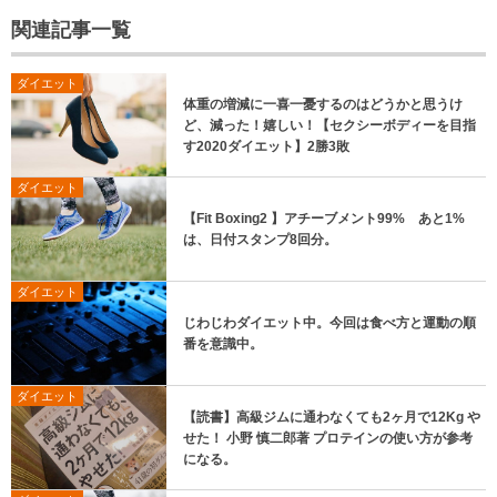
関連記事一覧
ダイエット
体重の増減に一喜一憂するのはどうかと思うけ
ど、減った！嬉しい！【セクシーボディーを目指
す2020ダイエット】2勝3敗
ダイエット
【Fit Boxing2 】アチーブメント99% あと1%
は、日付スタンプ8回分。
ダイエット
じわじわダイエット中。今回は食べ方と運動の順
番を意識中。
ダイエット
【読書】高級ジムに通わなくても2ヶ月で12Kg や
せた！ 小野 慎二郎著 プロテインの使い方が参考
になる。