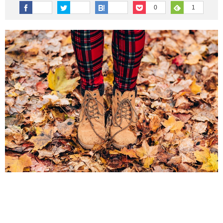
その他英語関連
旅行関連あれこれ
0
1