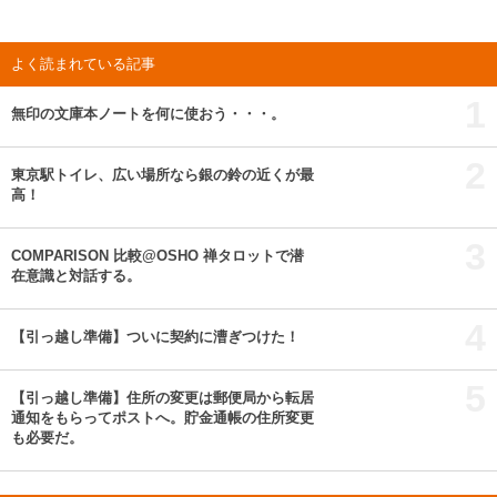
よく読まれている記事
1
無印の文庫本ノートを何に使おう・・・。
2
東京駅トイレ、広い場所なら銀の鈴の近くが最
高！
3
COMPARISON 比較@OSHO 禅タロットで潜
在意識と対話する。
4
【引っ越し準備】ついに契約に漕ぎつけた！
5
【引っ越し準備】住所の変更は郵便局から転居
通知をもらってポストへ。貯金通帳の住所変更
も必要だ。