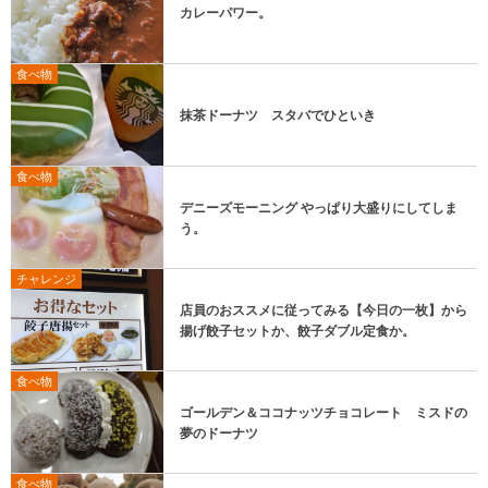
カレーパワー。
食べ物
抹茶ドーナツ スタバでひといき
食べ物
デニーズモーニング やっぱり大盛りにしてしま
う。
チャレンジ
店員のおススメに従ってみる【今日の一枚】から
揚げ餃子セットか、餃子ダブル定食か。
食べ物
ゴールデン＆ココナッツチョコレート ミスドの
夢のドーナツ
食べ物