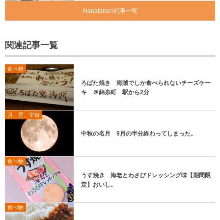
Nanataroの記事一覧
関連記事一覧
食べ物
ろばた焼き 海賊でしか食べられないチーズケー
キ ＠錦糸町 駅から2分
月、星、宇宙
中秋の名月 9月の半分終わってしまった。
食べ物
うす焼き 海老とわさびドレッシング味【期間限
定】おいし。
食べ物