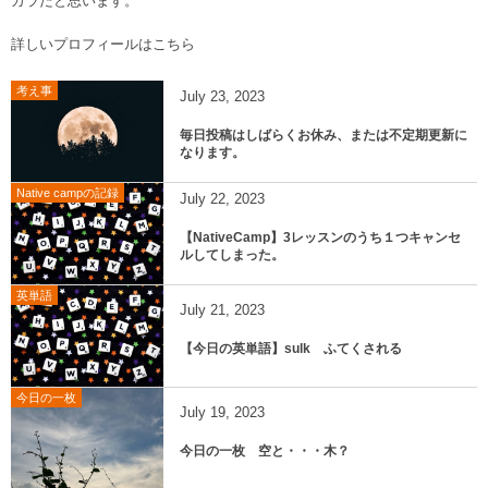
カラだと思います。
詳しいプロフィールはこちら
考え事
July
23
,
2023
毎日投稿はしばらくお休み、または不定期更新に
なります。
Native campの記録
July
22
,
2023
【NativeCamp】3レッスンのうち１つキャンセ
ルしてしまった。
英単語
July
21
,
2023
【今日の英単語】sulk ふてくされる
今日の一枚
July
19
,
2023
今日の一枚 空と・・・木？