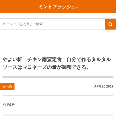
ミントフラッシュ♪
旅行、行ってきた
語学・学習
美容・健康
読書
記録
TOEIC感想・結果
今日買った本
ご朱印帳めぐり
ファスティング
食べ物
英会話！はじめました。
気になる本
イベント
リハビリ(五十肩）
考え事
英検！受験
読書メモ
小山町（静岡県）
カフェイン断ち
捨てログ
やよい軒 チキン南蛮定食 自分で作るタルタル
ソースはマヨネーズの量が調整できる。
TOEIC800点への道
川越（埼玉県）
コスメ
今日の一枚
TOEIC（作戦・ノウハウなど）
沖縄
ダイエット
月、星、宇宙
APR
20
2017
食べ物
TOEIC700点への道
神戸
健康あれこれ
英単語
行ってきたあれこれ
美容あれこれ
約3分