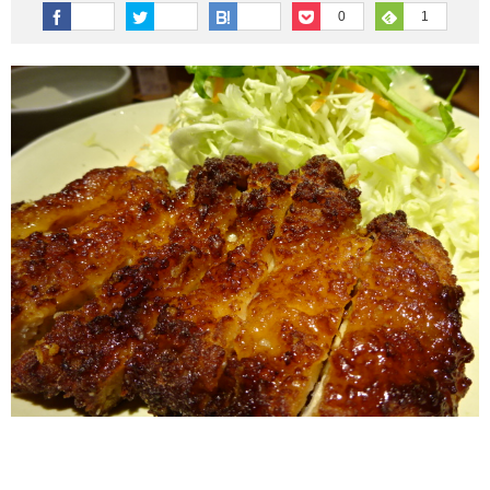
その他英語関連
旅行関連あれこれ
0
1