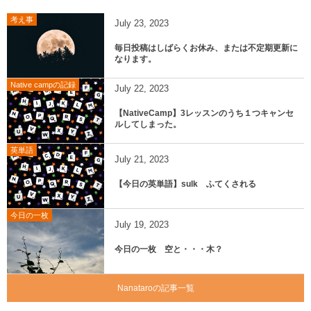
考え事
July
23
,
2023
毎日投稿はしばらくお休み、または不定期更新に
なります。
Native campの記録
July
22
,
2023
【NativeCamp】3レッスンのうち１つキャンセ
ルしてしまった。
英単語
July
21
,
2023
【今日の英単語】sulk ふてくされる
今日の一枚
July
19
,
2023
今日の一枚 空と・・・木？
Nanataroの記事一覧