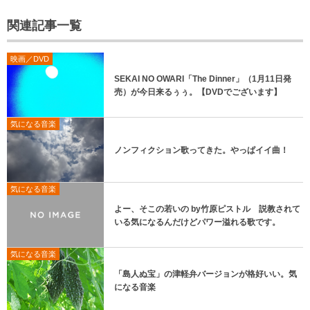
関連記事一覧
映画／DVD
SEKAI NO OWARI「The Dinner」（1月11日発
売）が今日来るぅぅ。【DVDでございます】
気になる音楽
ノンフィクション歌ってきた。やっぱイイ曲！
気になる音楽
よー、そこの若いの by竹原ピストル 説教されて
いる気になるんだけどパワー溢れる歌です。
気になる音楽
「島人ぬ宝」の津軽弁バージョンが格好いい。気
になる音楽