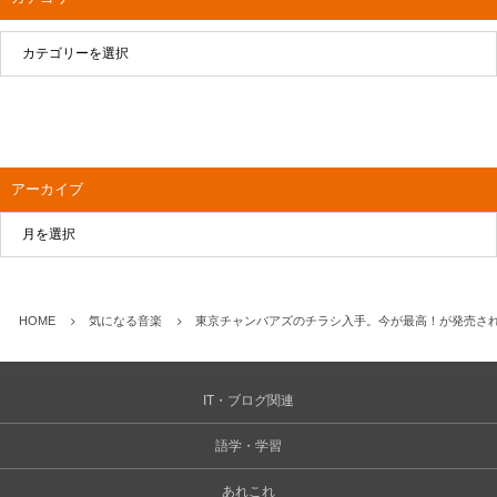
アーカイブ
HOME
気になる音楽
東京チャンバアズのチラシ入手。今が最高！が発売さ
IT・ブログ関連
語学・学習
あれこれ