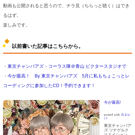
動画も公開されると思うので、チラ見（ちらっと聴く）はでき
るはず。
楽しみです。
以前書いた記事はこちらから。
・
東京チャンバアズ・コーラス隊＠青山 ビクタースタジオで
・
今が最高！ By 東京チャンバアズ 5月に私もちょこっとレ
コーディングに参加したCD！予約できます！
今が最高!
posted with
カエレ
バ
東京チャンバア
ズ ツナゲルク
リエイション