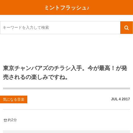
ミントフラッシュ♪
旅行、行ってきた
語学・学習
美容・健康
読書
記録
TOEIC感想・結果
今日買った本
ご朱印帳めぐり
ファスティング
食べ物
英会話！はじめました。
気になる本
イベント
リハビリ(五十肩）
考え事
英検！受験
読書メモ
小山町（静岡県）
カフェイン断ち
捨てログ
東京チャンバアズのチラシ入手。今が最高！が発
売されるの楽しみですね。
TOEIC800点への道
川越（埼玉県）
コスメ
今日の一枚
TOEIC（作戦・ノウハウなど）
沖縄
ダイエット
月、星、宇宙
JUL
4
2017
気になる音楽
TOEIC700点への道
神戸
健康あれこれ
英単語
行ってきたあれこれ
美容あれこれ
約2分