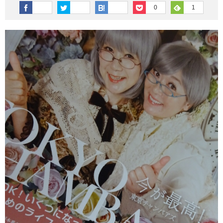
その他英語関連
旅行関連あれこれ
0
1