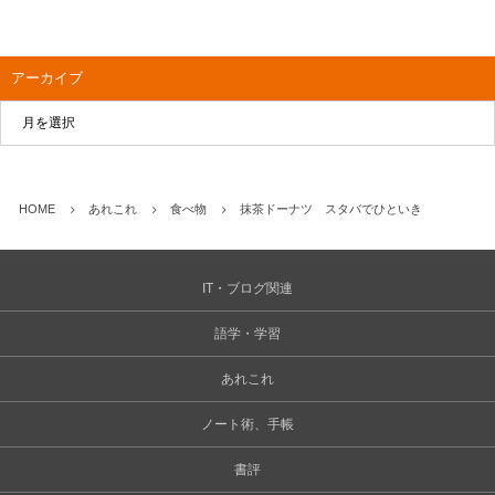
アーカイブ
HOME
あれこれ
食べ物
抹茶ドーナツ スタバでひといき
IT・ブログ関連
語学・学習
あれこれ
ノート術、手帳
書評