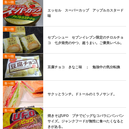
食べ物
エッセル スーパーカップ アップルカスタード
味
食べ物
セブンシュー セブンイレブン限定のチロルチョ
コ 七夕発売のやつ、超うまい。ご褒美レベル。
食べ物
豆腐チョコ きなこ味 ； 勉強中の気分転換
食べ物
サクッとランチ。ドトールのミラノサンド。
食べ物
焼きそばUFO プチでビッグなコバラにパンパン
サイズ。ジャンクフードが無性に食べたくなると
きがある。