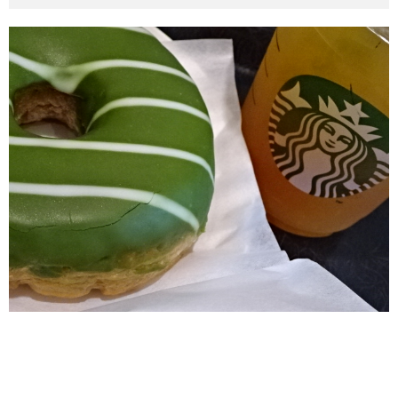
その他英語関連
旅行関連あれこれ