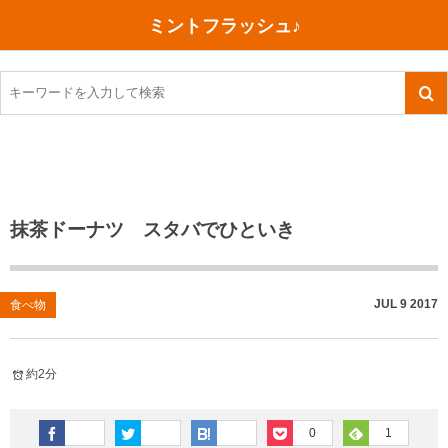
ミントフラッシュ♪
旅行、行ってきた
語学・学習
美容・健康
読書
記録
TOEIC感想・結果
今日買った本
ご朱印帳めぐり
ファスティング
食べ物
英会話！はじめました。
気になる本
イベント
リハビリ(五十肩）
考え事
英検！受験
読書メモ
小山町（静岡県）
カフェイン断ち
捨てログ
抹茶ドーナツ スタバでひといき
TOEIC800点への道
川越（埼玉県）
コスメ
今日の一枚
TOEIC（作戦・ノウハウなど）
沖縄
ダイエット
月、星、宇宙
JUL
9
2017
食べ物
TOEIC700点への道
神戸
健康あれこれ
約2分
英単語
行ってきたあれこれ
美容あれこれ
0
1