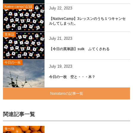
Native campの記録
July
22
,
2023
【NativeCamp】3レッスンのうち１つキャンセ
ルしてしまった。
英単語
July
21
,
2023
【今日の英単語】sulk ふてくされる
今日の一枚
July
19
,
2023
今日の一枚 空と・・・木？
Nanataroの記事一覧
関連記事一覧
食べ物