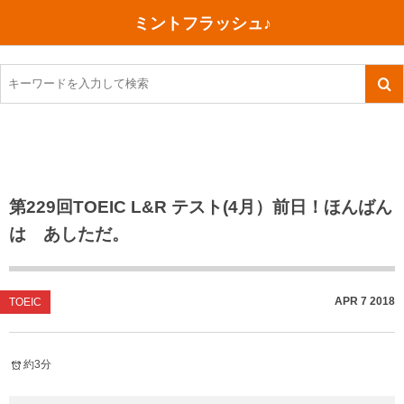
ミントフラッシュ♪
旅行、行ってきた
語学・学習
美容・健康
読書
記録
TOEIC感想・結果
今日買った本
ご朱印帳めぐり
ファスティング
食べ物
英会話！はじめました。
気になる本
イベント
リハビリ(五十肩）
考え事
英検！受験
読書メモ
小山町（静岡県）
カフェイン断ち
捨てログ
第229回TOEIC L&R テスト(4月）前日！ほんばん
は あしただ。
TOEIC800点への道
川越（埼玉県）
コスメ
今日の一枚
TOEIC（作戦・ノウハウなど）
沖縄
ダイエット
月、星、宇宙
APR
7
2018
TOEIC
TOEIC700点への道
神戸
健康あれこれ
英単語
行ってきたあれこれ
美容あれこれ
約3分