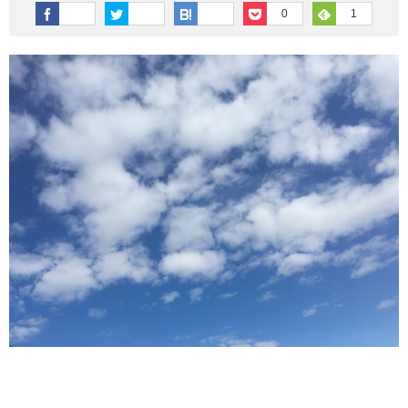
その他英語関連
旅行関連あれこれ
0
1