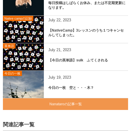
毎日投稿はしばらくお休み、または不定期更新に
なります。
Native campの記録
July
22
,
2023
【NativeCamp】3レッスンのうち１つキャンセ
ルしてしまった。
英単語
July
21
,
2023
【今日の英単語】sulk ふてくされる
今日の一枚
July
19
,
2023
今日の一枚 空と・・・木？
Nanataroの記事一覧
関連記事一覧